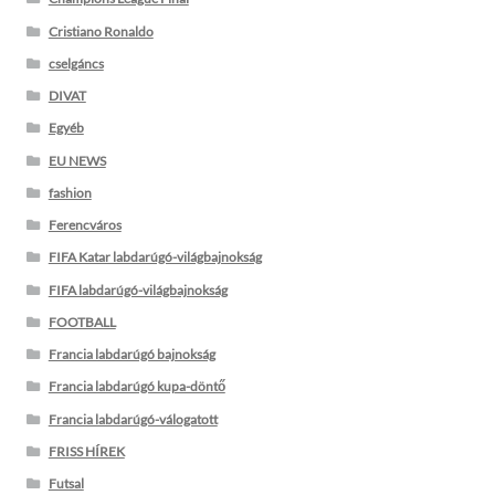
Cristiano Ronaldo
cselgáncs
DIVAT
Egyéb
EU NEWS
fashion
Ferencváros
FIFA Katar labdarúgó-világbajnokság
FIFA labdarúgó-világbajnokság
FOOTBALL
Francia labdarúgó bajnokság
Francia labdarúgó kupa-döntő
Francia labdarúgó-válogatott
FRISS HÍREK
Futsal