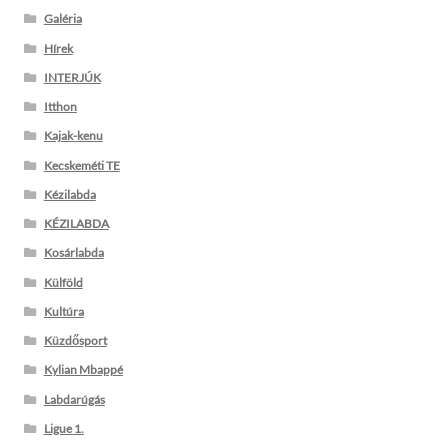
Galéria
Hírek
INTERJÚK
Itthon
Kajak-kenu
Kecskeméti TE
Kézilabda
KÉZILABDA
Kosárlabda
Külföld
Kultúra
Küzdősport
Kylian Mbappé
Labdarúgás
Ligue 1.