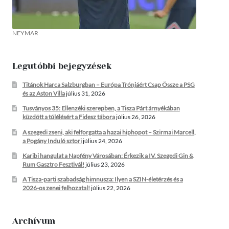
NEYMAR
Legutóbbi bejegyzések
Titánok Harca Salzburgban – Európa Trónjáért Csap Össze a PSG
és az Aston Villa
július 31, 2026
Tusványos 35: Ellenzéki szerepben, a Tisza Párt árnyékában
küzdött a túlélésért a Fidesz tábora
július 26, 2026
A szegedi zseni, aki felforgatta a hazai hiphopot – Szirmai Marcell,
a Pogány Induló sztori
július 24, 2026
Karibi hangulat a Napfény Városában: Érkezik a IV. Szegedi Gin &
Rum Gasztro Fesztivál!
július 23, 2026
A Tisza-parti szabadság himnusza: Ilyen a SZIN-életérzés és a
2026-os zenei felhozatal!
július 22, 2026
Archívum