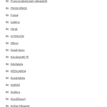
Francia labdarúgó-válogatott
FRISS HÍREK
Futsal
Galéria
Hírek
INTERJÚK
Itthon
Kajak-kenu
Kecskeméti TE
Kézilabda
KÉZILABDA
Kosárlabda
Külföld
Kultúra
Küzdősport
Kylian Mbappé