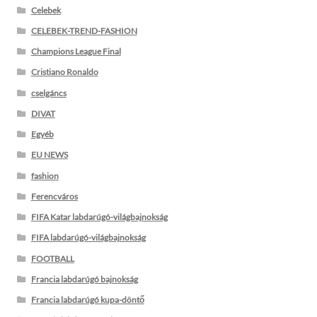
Celebek
CELEBEK-TREND-FASHION
Champions League Final
Cristiano Ronaldo
cselgáncs
DIVAT
Egyéb
EU NEWS
fashion
Ferencváros
FIFA Katar labdarúgó-világbajnokság
FIFA labdarúgó-világbajnokság
FOOTBALL
Francia labdarúgó bajnokság
Francia labdarúgó kupa-döntő