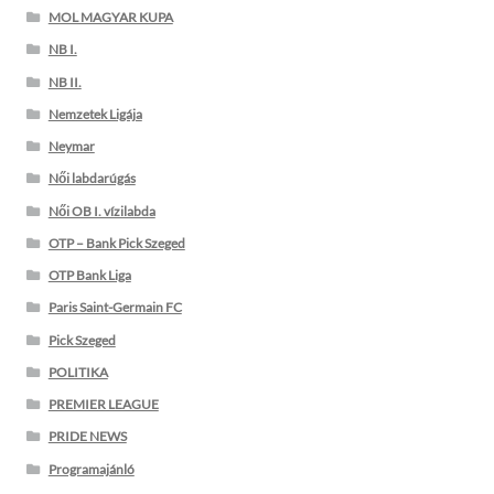
MOL MAGYAR KUPA
NB I.
NB II.
Nemzetek Ligája
Neymar
Női labdarúgás
Női OB I. vízilabda
OTP – Bank Pick Szeged
OTP Bank Liga
Paris Saint-Germain FC
Pick Szeged
POLITIKA
PREMIER LEAGUE
PRIDE NEWS
Programajánló