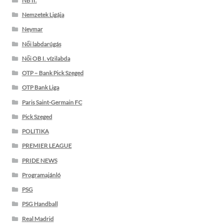
NB II.
Nemzetek Ligája
Neymar
Női labdarúgás
Női OB I. vízilabda
OTP – Bank Pick Szeged
OTP Bank Liga
Paris Saint-Germain FC
Pick Szeged
POLITIKA
PREMIER LEAGUE
PRIDE NEWS
Programajánló
PSG
PSG Handball
Real Madrid