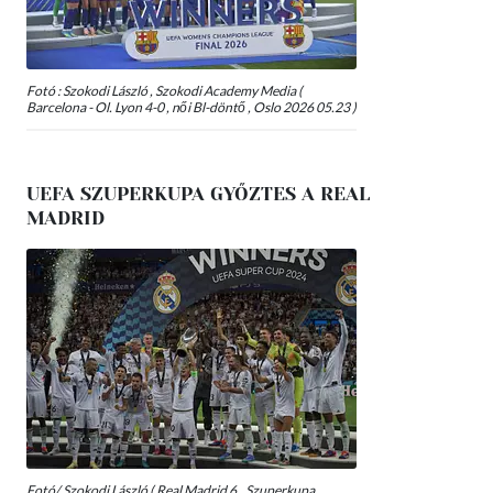
Fotó : Szokodi László , Szokodi Academy Media (
Barcelona - Ol. Lyon 4-0 , női Bl-döntő , Oslo 2026 05.23 )
UEFA SZUPERKUPA GYŐZTES A REAL
MADRID
Fotó/ Szokodi László ( Real Madrid 6., Szuperkupa