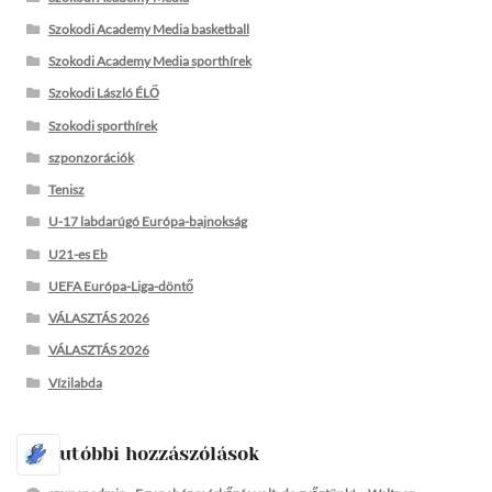
Szokodi Academy Media basketball
Szokodi Academy Media sporthírek
Szokodi László ÉLŐ
Szokodi sporthírek
szponzorációk
Tenisz
U-17 labdarúgó Európa-bajnokság
U21-es Eb
UEFA Európa-Liga-döntő
VÁLASZTÁS 2026
VÁLASZTÁS 2026
Vízilabda
Legutóbbi hozzászólások