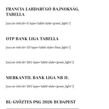
FRANCIA LABDARÚGÓ BAJNOKSÁG,
TABELLA
[soccer-info id='6' type='table' style='green_light' /]
OTP BANK LIGA TABELLA
[soccer-info id='10' type='table' style='blue_light' /]
[soccer-info id='281' type='table' style='green_light' /]
MERKANTIL BANK LIGA NB II.
[soccer-info id='281' type='table' style='green_light' /]
BL-GYŐZTES PSG 2026 BUDAPEST