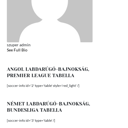
szuper admin
See Full Bio
ANGOL LABDARÚGÓ-BAJNOKSÁG,
PREMIER LEAGUE TABELLA
[soccer-info id='2' type='table' style='red_light' /]
NÉMET LABDARÚGÓ-BAJNOKSÁG,
BUNDESLIGA TABELLA
[soccer-info id='3' type='table' /]