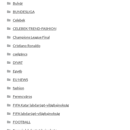
Bulvár
BUNDESLIGA
Celebek
CELEBEK-TREND-FASHION
Champions League Final
Cristiano Ronaldo
cselgáncs
DIVAT
Egyéb
EU NEWS
fashion
Ferencváros
FIFA Katar labdarúgó-világbajnokság
FIFA labdarúgó-világbajnokság
FOOTBALL