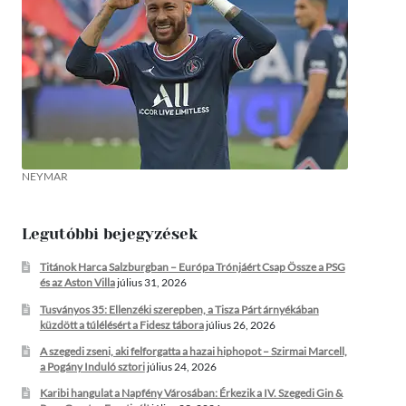
NEYMAR
Legutóbbi bejegyzések
Titánok Harca Salzburgban – Európa Trónjáért Csap Össze a PSG
és az Aston Villa
július 31, 2026
Tusványos 35: Ellenzéki szerepben, a Tisza Párt árnyékában
küzdött a túlélésért a Fidesz tábora
július 26, 2026
A szegedi zseni, aki felforgatta a hazai hiphopot – Szirmai Marcell,
a Pogány Induló sztori
július 24, 2026
Karibi hangulat a Napfény Városában: Érkezik a IV. Szegedi Gin &