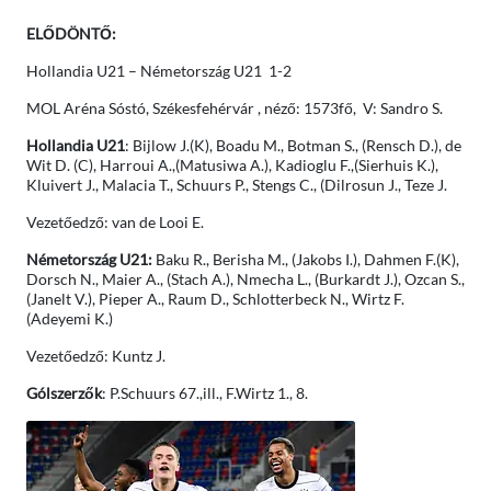
ELŐDÖNTŐ:
Hollandia U21 – Németország U21 1-2
MOL Aréna Sóstó, Székesfehérvár , néző: 1573fő, V: Sandro S.
Hollandia U21
: Bijlow J.(K), Boadu M., Botman S., (Rensch D.), de
Wit D. (C), Harroui A.,(Matusiwa A.), Kadioglu F.,(Sierhuis K.),
Kluivert J., Malacia T., Schuurs P., Stengs C., (Dilrosun J., Teze J.
Vezetőedző: van de Looi E.
Németország U21:
Baku R., Berisha M., (Jakobs I.), Dahmen F.(K),
Dorsch N., Maier A., (Stach A.), Nmecha L., (Burkardt J.), Ozcan S.,
(Janelt V.), Pieper A., Raum D., Schlotterbeck N., Wirtz F.
(Adeyemi K.)
Vezetőedző: Kuntz J.
Gólszerzők
: P.Schuurs 67.,ill., F.Wirtz 1., 8.