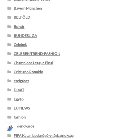
Bayern München
BELFÖLD
Bulvár
BUNDESLIGA
Celebek
CELEBEK-TREND-FASHION
Champions League Final
Cristiano Ronaldo
cselgáncs
DIVAT
Egyéb
EU NEWS
fashion
Ferencváros
FIFA Katar labdarúgó-világbajnokság