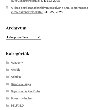
Rum Gasztro Fesztivál!
július 23, 2026
A Tisza-parti szabadság himnusza: Ilyen a SZIN-életérzés és a
2026-os zenei felhozatal!
július 22, 2026
Archívum
Archívum
Kategóriák
Academy
Akciók
Atlétika
Bajnokok Ligája
Bajnokok Ligája-döntő
Bayern München
BELFÖLD