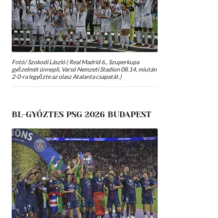
Fotó/ Szokodi László ( Real Madrid 6., Szuperkupa
győzelmét ünnepli, Varsó Nemzeti Stadion 08.14, miután
2-0-ra legyőzte az olasz Atalanta csapatát.)
BL-GYŐZTES PSG 2026 BUDAPEST