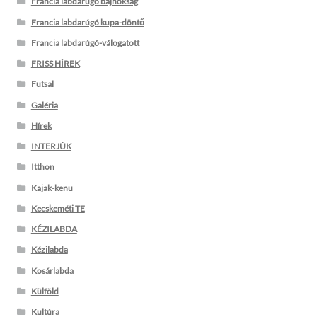
Francia labdarúgó bajnokság
Francia labdarúgó kupa-döntő
Francia labdarúgó-válogatott
FRISS HÍREK
Futsal
Galéria
Hírek
INTERJÚK
Itthon
Kajak-kenu
Kecskeméti TE
KÉZILABDA
Kézilabda
Kosárlabda
Külföld
Kultúra