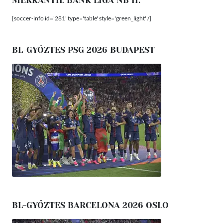
MERKANTIL BANK LIGA NB II.
[soccer-info id='281' type='table' style='green_light' /]
BL-GYŐZTES PSG 2026 BUDAPEST
BL-GYŐZTES BARCELONA 2026 OSLO