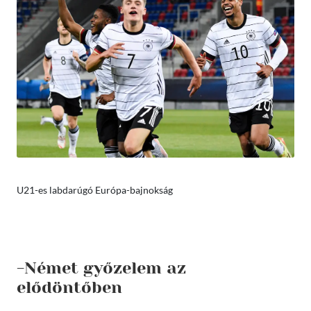
U21-es labdarúgó Európa-bajnokság
-Német győzelem az
elődöntőben