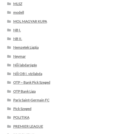
MLSZ
modell
MOL MAGYAR KUPA
NB I.
NB II.
Nemzetek Ligája
Neymar
Női labdarúgás
Női OB I. vízilabda
OTP – Bank Pick Szeged
OTP Bank Liga
Paris Saint-Germain FC
Pick Szeged
POLITIKA
PREMIER LEAGUE