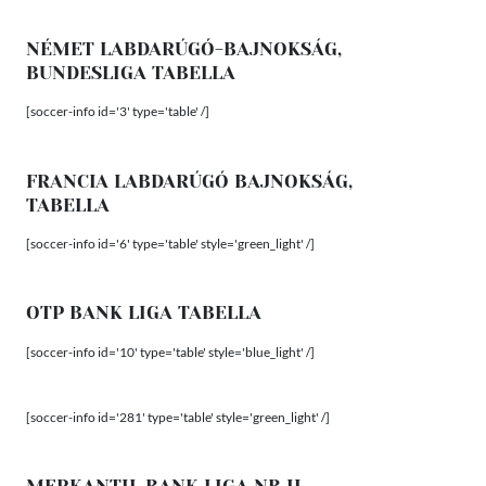
NÉMET LABDARÚGÓ-BAJNOKSÁG,
BUNDESLIGA TABELLA
[soccer-info id='3' type='table' /]
FRANCIA LABDARÚGÓ BAJNOKSÁG,
TABELLA
[soccer-info id='6' type='table' style='green_light' /]
OTP BANK LIGA TABELLA
[soccer-info id='10' type='table' style='blue_light' /]
[soccer-info id='281' type='table' style='green_light' /]