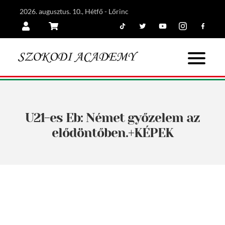
2026. augusztus. 10., Hétfő - Lőrinc
Tiktok
Twitter
Youtube
Instagram
Facebook
Belépés
Kosár
U21-es Eb: Német győzelem az
elődöntőben.+KÉPEK