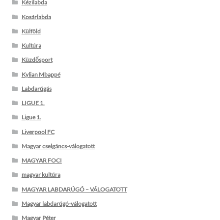
Kézilabda
Kosárlabda
Külföld
Kultúra
Küzdősport
Kylian Mbappé
Labdarúgás
LIGUE 1.
Ligue 1.
Liverpool FC
Magyar cselgáncs-válogatott
MAGYAR FOCI
magyar kultúra
MAGYAR LABDARÚGÓ – VÁLOGATOTT
Magyar labdarúgó-válogatott
Magyar Péter