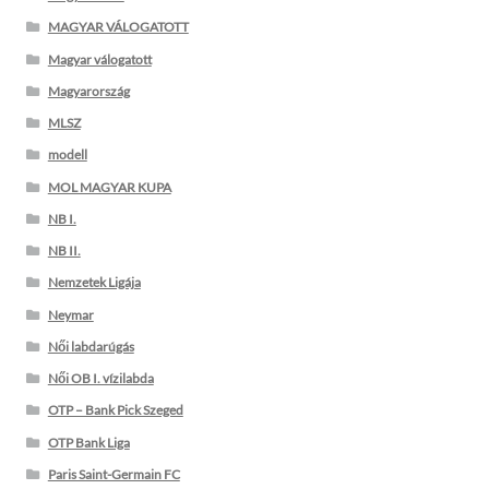
MAGYAR VÁLOGATOTT
Magyar válogatott
Magyarország
MLSZ
modell
MOL MAGYAR KUPA
NB I.
NB II.
Nemzetek Ligája
Neymar
Női labdarúgás
Női OB I. vízilabda
OTP – Bank Pick Szeged
OTP Bank Liga
Paris Saint-Germain FC