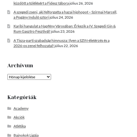
küzdött a túlélésért a Fidesz tábora
július 26, 2026
A szegedi zseni, aki felforgatta a hazai hiphopot – Szirmai Marcell,
a Pogány Induló sztori
július 24, 2026
Karibi hangulat a Napfény Városában: Érkezik a IV. Szegedi Gin &
Rum Gasztro Fesztivál!
július 23, 2026
A Tisza-parti szabadság himnusza: Ilyen a SZIN-életérzés és a
2026-os zenei felhozatal!
július 22, 2026
Archívum
Archívum
Kategóriák
Academy
Akciók
Atlétika
Bajnokok Ligája