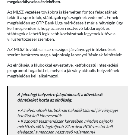
megakadályozása érdekében.
Az MLSZ vezetése továbbra is kiemelten fontos feladatának
tekinti a sportolók, stábtagok egészségének védelmét. Ennek
megfelelően az OTP Bank Liga mérkőzéseit már a hétvégén úgy
kell megrendezni, hogy az azon résztvevő labdarúgók és
stábtagok a lehető legkisebb kockázatnak legyenek kitéve a
vírusfertőzéssel szemben.
AZ MLSZ továbbra is az országos járványügyi intézkedések
szerint határozza meg a bajnokság lebonyolításának feltételeit.
Az elnökség, a klubokkal egyeztetve, kétfokozatú intézkedési
programot fogadott el, melyet a járvány aktuális helyzetének
megfelelően kell alkalmazni.
A jelenlegi helyzetre (alapfokozat) a következő
döntéseket hozta az elnökség:
• Az élvonalbeli kluboknak haladéktalanul járványügyi
felelőst kell kinevezniük
• Központi tesztrendszer keretében minden bajnoki
mérkőzés előtt legfeljebb 72 órával PCR-tesztet kell
elvégezni a meccsen résztvevő valamennyi