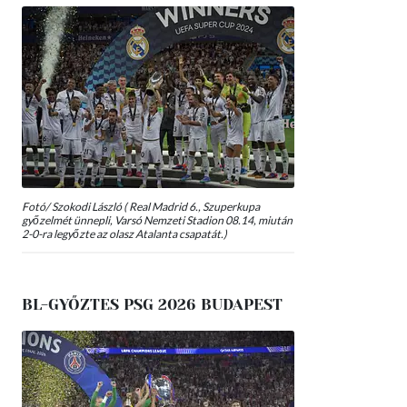
Fotó/ Szokodi László ( Real Madrid 6., Szuperkupa
győzelmét ünnepli, Varsó Nemzeti Stadion 08.14, miután
2-0-ra legyőzte az olasz Atalanta csapatát.)
BL-GYŐZTES PSG 2026 BUDAPEST