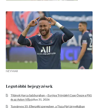
NEYMAR
Legutóbbi bejegyzések
Titánok Harca Salzburgban – Európa Trónjáért Csap Össze a PSG
és az Aston Villa
július 31, 2026
Tusványos 35: Ellenzéki szerepben, a Tisza Párt árnyékában