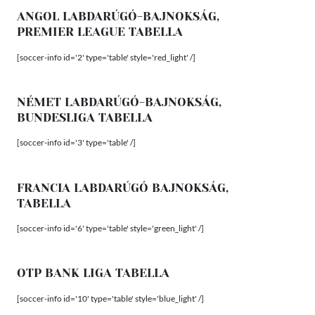
ANGOL LABDARÚGÓ-BAJNOKSÁG,
PREMIER LEAGUE TABELLA
[soccer-info id='2' type='table' style='red_light' /]
NÉMET LABDARÚGÓ-BAJNOKSÁG,
BUNDESLIGA TABELLA
[soccer-info id='3' type='table' /]
FRANCIA LABDARÚGÓ BAJNOKSÁG,
TABELLA
[soccer-info id='6' type='table' style='green_light' /]
OTP BANK LIGA TABELLA
[soccer-info id='10' type='table' style='blue_light' /]