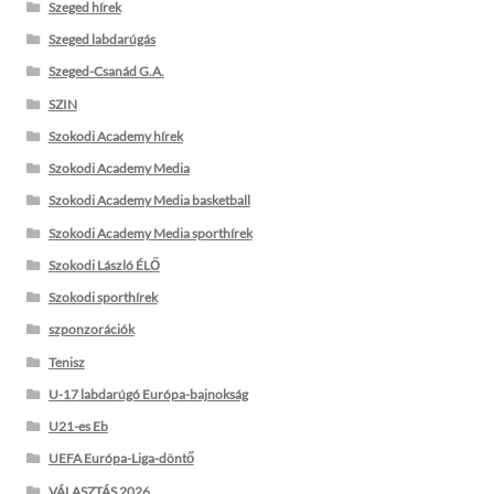
Szeged hírek
Szeged labdarúgás
Szeged-Csanád G.A.
SZIN
Szokodi Academy hírek
Szokodi Academy Media
Szokodi Academy Media basketball
Szokodi Academy Media sporthírek
Szokodi László ÉLŐ
Szokodi sporthírek
szponzorációk
Tenisz
U-17 labdarúgó Európa-bajnokság
U21-es Eb
UEFA Európa-Liga-döntő
VÁLASZTÁS 2026