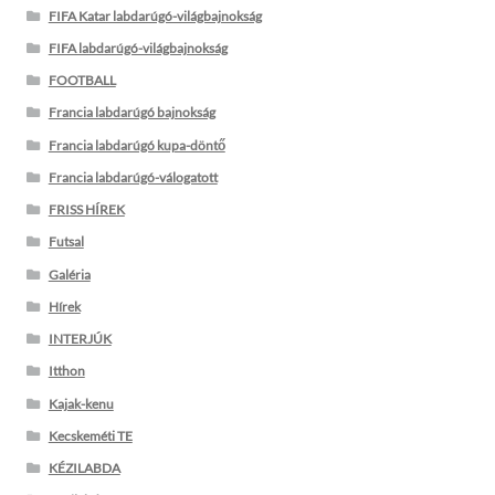
FIFA Katar labdarúgó-világbajnokság
FIFA labdarúgó-világbajnokság
FOOTBALL
Francia labdarúgó bajnokság
Francia labdarúgó kupa-döntő
Francia labdarúgó-válogatott
FRISS HÍREK
Futsal
Galéria
Hírek
INTERJÚK
Itthon
Kajak-kenu
Kecskeméti TE
KÉZILABDA