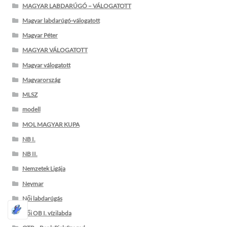
MAGYAR LABDARÚGÓ – VÁLOGATOTT
Magyar labdarúgó-válogatott
Magyar Péter
MAGYAR VÁLOGATOTT
Magyar válogatott
Magyarország
MLSZ
modell
MOL MAGYAR KUPA
NB I.
NB II.
Nemzetek Ligája
Neymar
Női labdarúgás
Női OB I. vízilabda