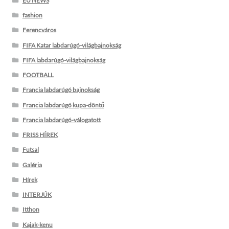
EU NEWS
fashion
Ferencváros
FIFA Katar labdarúgó-világbajnokság
FIFA labdarúgó-világbajnokság
FOOTBALL
Francia labdarúgó bajnokság
Francia labdarúgó kupa-döntő
Francia labdarúgó-válogatott
FRISS HÍREK
Futsal
Galéria
Hírek
INTERJÚK
Itthon
Kajak-kenu