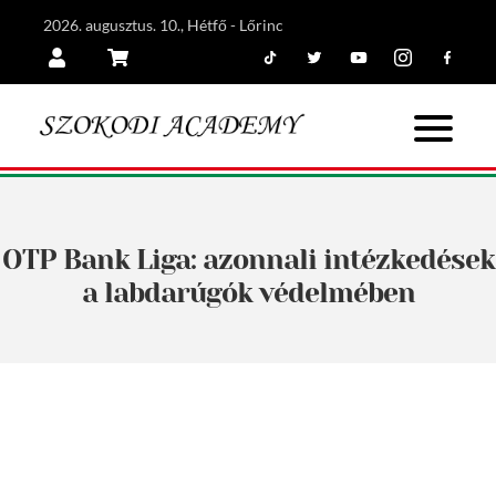
2026. augusztus. 10., Hétfő - Lőrinc
Tiktok
Twitter
Youtube
Instagram
Facebook
Belépés
Kosár
OTP Bank Liga: azonnali intézkedések
a labdarúgók védelmében