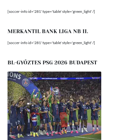
[soccer-info id='281' type='table' style='green_light' /]
MERKANTIL BANK LIGA NB II.
[soccer-info id='281' type='table' style='green_light' /]
BL-GYŐZTES PSG 2026 BUDAPEST