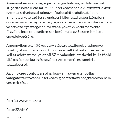
Amennyiben az országos járványügyi hatóság korlátozásokat,
szigorításokat ír elő (az MLSZ intézkedésében a 2. fokozat), akkor
ezeket a szövetség alkalmazni fogja saját szabályzataiban.
Emellett a kötelező tesztrendszert kiterjeszti a sportzónában
dolgozó valamennyi személyre, és életbe lépteti a nézőtéri zónára
vonatkozó egészségvédelmi szabályokat. A körülményektől
függően, indokolt esetben sor kerül majd az 5 csere ismételt
engedélyezésére.
Amennyiben egy játékos vagy stábtag tesztjének eredménye
pozitív, őt azonnal az előírt módon el kell különíteni, értesíteni
kell az adott személyt, az MLSZ-t, valamint intézkedni kell a többi
játékos és stábtag egészségének védelméről és ismételt
teszteléséről.
Az Elnökség döntött arról is, hogy a magyar utánpótlás-
válogatottak további intézkedésig nemzetközi programokon nem
vesznek részt.
Forrás: www.mlsz.hu
Fotó/SZAMY