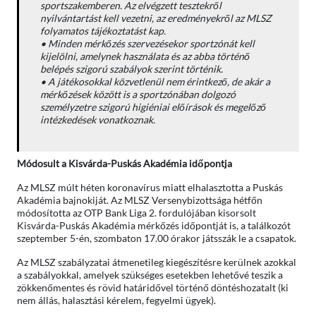
sportszakemberen. Az elvégzett tesztekről
nyilvántartást kell vezetni, az eredményekről az MLSZ
folyamatos tájékoztatást kap.
• Minden mérkőzés szervezésekor sportzónát kell
kijelölni, amelynek használata és az abba történő
belépés szigorú szabályok szerint történik.
• A játékosokkal közvetlenül nem érintkező, de akár a
mérkőzések között is a sportzónában dolgozó
személyzetre szigorú higiéniai előírások és megelőző
intézkedések vonatkoznak.
Módosult a Kisvárda-Puskás Akadémia időpontja
Az MLSZ múlt héten koronavírus miatt elhalasztotta a Puskás
Akadémia bajnokiját. Az MLSZ Versenybizottsága hétfőn
módosította az OTP Bank Liga 2. fordulójában kisorsolt
Kisvárda-Puskás Akadémia mérkőzés időpontját is, a találkozót
szeptember 5-én, szombaton 17.00 órakor játsszák le a csapatok.
Az MLSZ szabályzatai átmenetileg kiegészítésre kerülnek azokkal
a szabályokkal, amelyek szükséges esetekben lehetővé teszik a
zökkenőmentes és rövid határidővel történő döntéshozatalt (ki
nem állás, halasztási kérelem, fegyelmi ügyek).