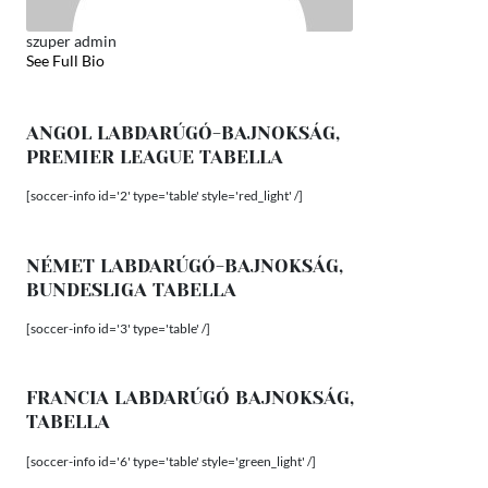
szuper admin
See Full Bio
ANGOL LABDARÚGÓ-BAJNOKSÁG,
PREMIER LEAGUE TABELLA
[soccer-info id='2' type='table' style='red_light' /]
NÉMET LABDARÚGÓ-BAJNOKSÁG,
BUNDESLIGA TABELLA
[soccer-info id='3' type='table' /]
FRANCIA LABDARÚGÓ BAJNOKSÁG,
TABELLA
[soccer-info id='6' type='table' style='green_light' /]