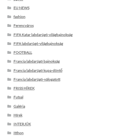
EU NEWS
fashion
Ferencváros
FIFA Katar labdarúgó-világbajnokság
FIFA labdarúgó-világbajnokság
FOOTBALL
Francia labdarúgó bajnokság
Francia labdarúgó kupa-döntő
Francia labdarúgó-válogatott
FRISS HÍREK
Futsal
Galéria
Hírek
INTERJÚK
Itthon