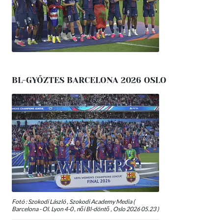
BL-GYŐZTES BARCELONA 2026 OSLO
Fotó : Szokodi László , Szokodi Academy Media (
Barcelona - Ol. Lyon 4-0 , női Bl-döntő , Oslo 2026 05.23 )