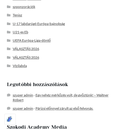
szponzorációk
Tenisz
U-17 labdarúgó Európa-bajnokság
U21-es Eb
UEFA Európa-Liga-döntő
VÁLASZTÁS 2026
VÁLASZTÁS 2026
Vízilabda
Legutóbbi hozzászólások
szuper admin
-
Egy nehéz mérkőzés volt, de győztünk! – Waltner
Róbert
szuper admin
-
Párizsi előnnyel zárult az első felvonás.
Szokodi Academy Media