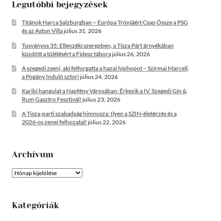
Legutóbbi bejegyzések
Titánok Harca Salzburgban – Európa Trónjáért Csap Össze a PSG
és az Aston Villa
július 31, 2026
Tusványos 35: Ellenzéki szerepben, a Tisza Párt árnyékában
küzdött a túlélésért a Fidesz tábora
július 26, 2026
A szegedi zseni, aki felforgatta a hazai hiphopot – Szirmai Marcell,
a Pogány Induló sztori
július 24, 2026
Karibi hangulat a Napfény Városában: Érkezik a IV. Szegedi Gin &
Rum Gasztro Fesztivál!
július 23, 2026
A Tisza-parti szabadság himnusza: Ilyen a SZIN-életérzés és a
2026-os zenei felhozatal!
július 22, 2026
Archívum
Archívum
Kategóriák