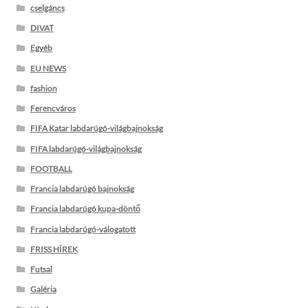
cselgáncs
DIVAT
Egyéb
EU NEWS
fashion
Ferencváros
FIFA Katar labdarúgó-világbajnokság
FIFA labdarúgó-világbajnokság
FOOTBALL
Francia labdarúgó bajnokság
Francia labdarúgó kupa-döntő
Francia labdarúgó-válogatott
FRISS HÍREK
Futsal
Galéria