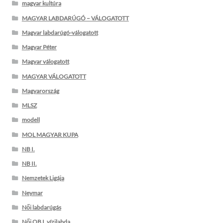
magyar kultúra
MAGYAR LABDARÚGÓ – VÁLOGATOTT
Magyar labdarúgó-válogatott
Magyar Péter
Magyar válogatott
MAGYAR VÁLOGATOTT
Magyarország
MLSZ
modell
MOL MAGYAR KUPA
NB I.
NB II.
Nemzetek Ligája
Neymar
Női labdarúgás
Női OB I. vízilabda