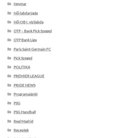
Neymar
Női labdarúgás
Női OB I. vízilabda
OTP – Bank Pick Szeged
OTP Bank Liga
Paris Saint-Germain FC
Pick Szeged
POLITIKA
PREMIER LEAGUE
PRIDE NEWS
Programajánló
PSG
PSG Handball
Real Madrid
Receptek