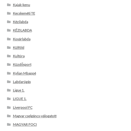
Kajak-kenu
Kecskeméti TE
Kézilabda
KÉZILABDA
Kosárlabda
Külföld
Kultúra
Küzdősport
Kylian Mbappé
Labdarúgás
Ligue 1.
LIGUE 1.
Liverpool FC
Magyar cselgáncs-válogatott
MAGYAR FOCI