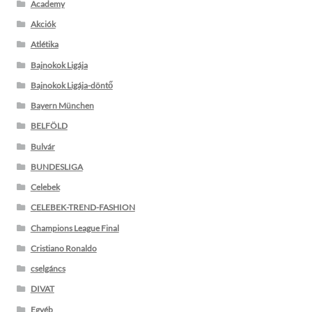
Academy
Akciók
Atlétika
Bajnokok Ligája
Bajnokok Ligája-döntő
Bayern München
BELFÖLD
Bulvár
BUNDESLIGA
Celebek
CELEBEK-TREND-FASHION
Champions League Final
Cristiano Ronaldo
cselgáncs
DIVAT
Egyéb