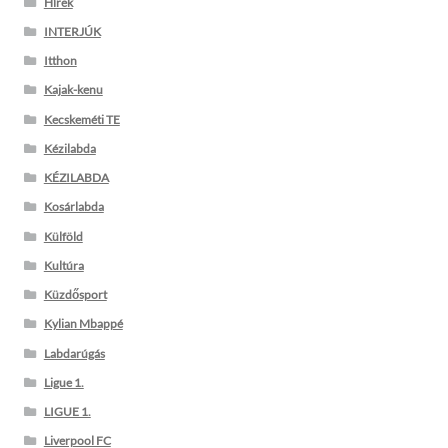
Hírek
INTERJÚK
Itthon
Kajak-kenu
Kecskeméti TE
Kézilabda
KÉZILABDA
Kosárlabda
Külföld
Kultúra
Küzdősport
Kylian Mbappé
Labdarúgás
Ligue 1.
LIGUE 1.
Liverpool FC