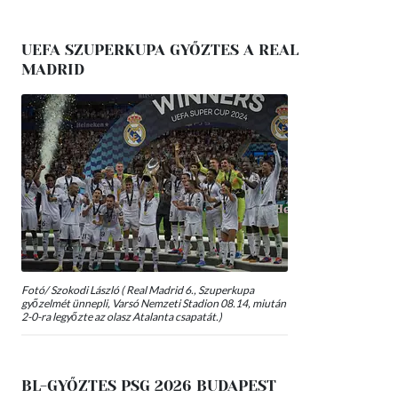
UEFA SZUPERKUPA GYŐZTES A REAL
MADRID
Fotó/ Szokodi László ( Real Madrid 6., Szuperkupa
győzelmét ünnepli, Varsó Nemzeti Stadion 08.14, miután
2-0-ra legyőzte az olasz Atalanta csapatát.)
BL-GYŐZTES PSG 2026 BUDAPEST