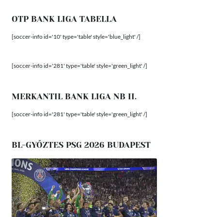
OTP BANK LIGA TABELLA
[soccer-info id='10' type='table' style='blue_light' /]
[soccer-info id='281' type='table' style='green_light' /]
MERKANTIL BANK LIGA NB II.
[soccer-info id='281' type='table' style='green_light' /]
BL-GYŐZTES PSG 2026 BUDAPEST