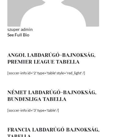
szuper admin
See Full Bio
ANGOL LABDARÚGÓ-BAJNOKSÁG,
PREMIER LEAGUE TABELLA
[soccer-info id='2' type='table' style='red_light' /]
NÉMET LABDARÚGÓ-BAJNOKSÁG,
BUNDESLIGA TABELLA
[soccer-info id='3' type='table' /]
FRANCIA LABDARÚGÓ BAJNOKSÁG,
TABELLA