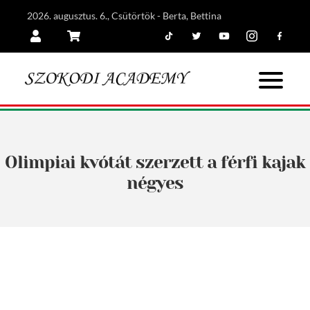
2026. augusztus. 6., Csütörtök - Berta, Bettina
Tiktok
Twitter
Youtube
Instagram
Facebook
Belépés
Kosár
Olimpiai kvótát szerzett a férfi kajak
négyes