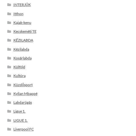
INTERJÚK
Itthon
Kajak-kenu
Kecskeméti TE
KÉZILABDA
Kézilabda
Kosárlabda
Külföld
Kultúra
Küzdősport
Kylian Mbappé
Labdarúgás
Ligue 1.
LIGUE 1.
Liverpool FC