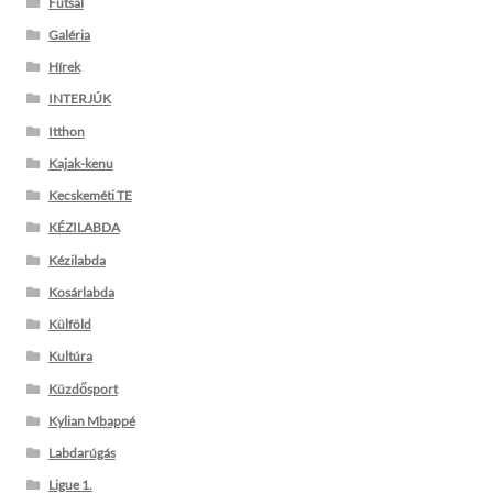
Futsal
Galéria
Hírek
INTERJÚK
Itthon
Kajak-kenu
Kecskeméti TE
KÉZILABDA
Kézilabda
Kosárlabda
Külföld
Kultúra
Küzdősport
Kylian Mbappé
Labdarúgás
Ligue 1.