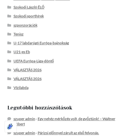
Szokodi László ÉLŐ
Szokodi sporthírek
szponzorációk
Tenisz
U-17 labdarúgó Európa-bajnokság
U21-es Eb
UEFA Európa-Liga-döntő
VÁLASZTÁS 2026
VÁLASZTÁS 2026
Vízilabda
Legutóbbi hozzászólások
szuper admin
-
Egy nehéz mérkőzés volt, de győztünk! – Waltner
Róbert
szuper admin
-
Párizsi előnnyel zárult az első felvonás.