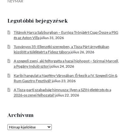
NEYMAR
Legutóbbi bejegyzések
Titánok Harca Salzburgban – Európa Trónjáért Csap Össze a PSG
és az Aston Villa
július 31, 2026
Tusványos 35: Ellenzéki szerepben, a Tisza Párt árnyékában
küzdött a túlélésért a Fidesz tábora
július 26, 2026
A szegedi zseni, aki felforgatta a hazai hiphopot – Szirmai Marcell,
a Pogány Induló sztori
július 24, 2026
Karibi hangulat a Napfény Városában: Érkezik a IV. Szegedi Gin &
Rum Gasztro Fesztivál!
július 23, 2026
A Tisza-parti szabadság himnusza: Ilyen a SZIN-életérzés és a
2026-os zenei felhozatal!
július 22, 2026
Archívum
Archívum