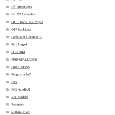
Női labdarúgás
Női OB I. vízilabda
OTP – Bank Pick Szeged
OTP Bank Liga
Paris Saint-Germain FC
Pick Szeged
POLITIKA
PREMIER LEAGUE
PRIDE NEWS
Programajánló
PSG
PSG Handball
Real Madrid
Receptek
ROMA NEWS