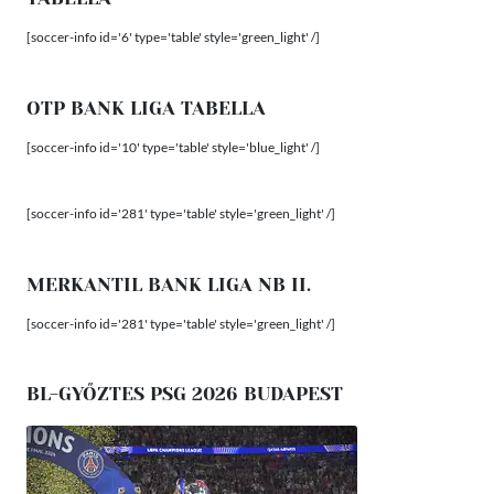
[soccer-info id='6' type='table' style='green_light' /]
OTP BANK LIGA TABELLA
[soccer-info id='10' type='table' style='blue_light' /]
[soccer-info id='281' type='table' style='green_light' /]
MERKANTIL BANK LIGA NB II.
[soccer-info id='281' type='table' style='green_light' /]
BL-GYŐZTES PSG 2026 BUDAPEST