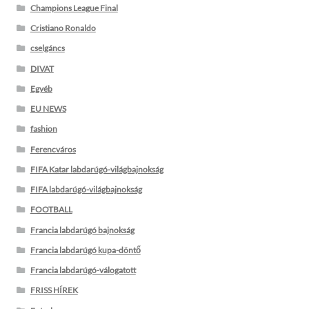
Champions League Final
Cristiano Ronaldo
cselgáncs
DIVAT
Egyéb
EU NEWS
fashion
Ferencváros
FIFA Katar labdarúgó-világbajnokság
FIFA labdarúgó-világbajnokság
FOOTBALL
Francia labdarúgó bajnokság
Francia labdarúgó kupa-döntő
Francia labdarúgó-válogatott
FRISS HÍREK