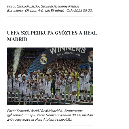
Fotó : Szokodi László , Szokodi Academy Media (
Barcelona - Ol. Lyon 4-0 , női Bl-döntő , Oslo 2026 05.23 )
UEFA SZUPERKUPA GYŐZTES A REAL
MADRID
Fotó/ Szokodi László ( Real Madrid 6., Szuperkupa
győzelmét ünnepli, Varsó Nemzeti Stadion 08.14, miután
2-0-ra legyőzte az olasz Atalanta csapatát.)