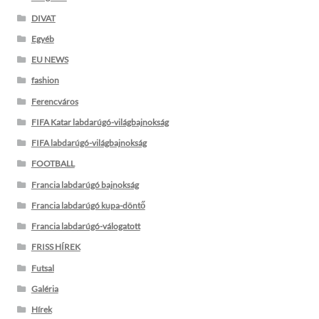
DIVAT
Egyéb
EU NEWS
fashion
Ferencváros
FIFA Katar labdarúgó-világbajnokság
FIFA labdarúgó-világbajnokság
FOOTBALL
Francia labdarúgó bajnokság
Francia labdarúgó kupa-döntő
Francia labdarúgó-válogatott
FRISS HÍREK
Futsal
Galéria
Hírek