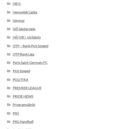
NB II.
Nemzetek Ligája
Neymar
Női labdarúgás
Női OB I. vízilabda
OTP – Bank Pick Szeged
OTP Bank Liga
Paris Saint-Germain FC
Pick Szeged
POLITIKA
PREMIER LEAGUE
PRIDE NEWS
Programajánló
PSG
PSG Handball