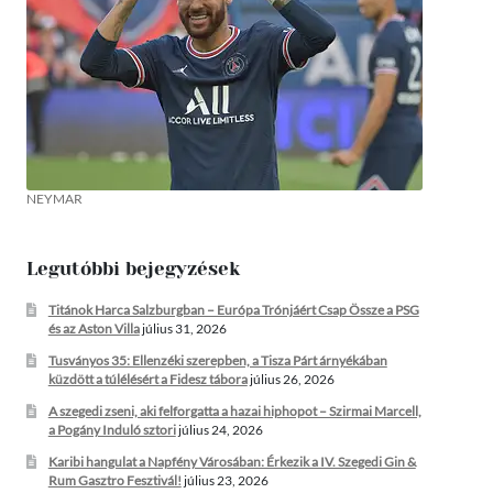
NEYMAR
Legutóbbi bejegyzések
Titánok Harca Salzburgban – Európa Trónjáért Csap Össze a PSG
és az Aston Villa
július 31, 2026
Tusványos 35: Ellenzéki szerepben, a Tisza Párt árnyékában
küzdött a túlélésért a Fidesz tábora
július 26, 2026
A szegedi zseni, aki felforgatta a hazai hiphopot – Szirmai Marcell,
a Pogány Induló sztori
július 24, 2026
Karibi hangulat a Napfény Városában: Érkezik a IV. Szegedi Gin &
Rum Gasztro Fesztivál!
július 23, 2026