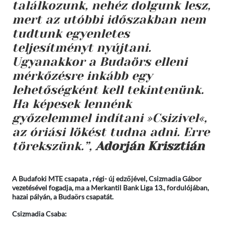
találkozunk, nehéz dolgunk lesz,
mert az utóbbi időszakban nem
tudtunk egyenletes
teljesítményt nyújtani.
Ugyanakkor a Budaörs elleni
mérkőzésre inkább egy
lehetőségként kell tekintenünk.
Ha képesek lennénk
győzelemmel indítani »Csizivel«,
az óriási lökést tudna adni. Erre
törekszünk.”,
Adorján Krisztián
A Budafoki MTE csapata , régi- új edzőjével, Csizmadia Gábor
vezetésével fogadja, ma a Merkantil Bank Liga 13., fordulójában,
hazai pályán, a Budaörs csapatát.
Csizmadia Csaba: