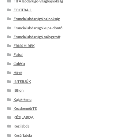
FIFA labdarúgó-világbajnokság
FOOTBALL
Francia labdarúgó bajnokság
Francia labdarúgó kupa-döntő
Francia labdarúgó-válogatott
FRISS HÍREK
Futsal
Galéria
Hírek
INTERJÚK
Itthon
Kajak-kenu
Kecskeméti TE
KÉZILABDA
Kézilabda
Kosárlabda