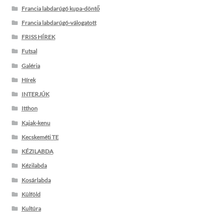
Francia labdarúgó kupa-döntő
Francia labdarúgó-válogatott
FRISS HÍREK
Futsal
Galéria
Hírek
INTERJÚK
Itthon
Kajak-kenu
Kecskeméti TE
KÉZILABDA
Kézilabda
Kosárlabda
Külföld
Kultúra