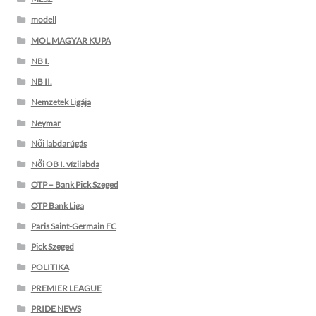
modell
MOL MAGYAR KUPA
NB I.
NB II.
Nemzetek Ligája
Neymar
Női labdarúgás
Női OB I. vízilabda
OTP – Bank Pick Szeged
OTP Bank Liga
Paris Saint-Germain FC
Pick Szeged
POLITIKA
PREMIER LEAGUE
PRIDE NEWS