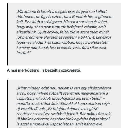
„Váratlanul érkezett a megkeresés és gyorsan kellett
döntenem, de úgy éreztem, ha a Budafok hív, segítenem
kell. Ez a klub a szívügyem. Hiszek a sorsban és lehet,
hogy májusban nem tudtunk befejezni valamit, amit
elkezdtünk. Újult erővel, feltöltődve szeretném minél
jobb eredmény eléréséhez segíteni a BMTE-t. Lépésről
lépésre haladunk és bízom abban, hogy a befektetett
kemény munkának lesz eredménye és újra sikeresek
leszünk”
A mai mérkőzésről is beszélt a szakvezető.
„Mint minden edzőnek, nekem is van egy elképzelésem
arról, hogy milyen futballt szeretnék megvalósítani a
csapatommal a klub filozófiájának keretein belül”
–
mondta az előttünk álló időszakkal kapcsolatban régi-
új vezetőedőznk.
„Ez tulajdonképpen a meglévő
rendszer személyre szabását jelenti. Bár május óta sok
új játékos érkezett, beszélhetünk egyfajta folytatásról
is azzal a munkával kapcsolatban, amit három éve