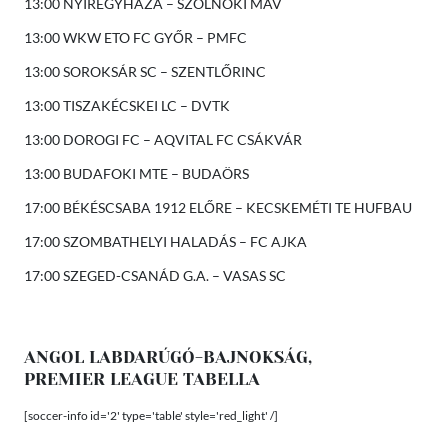
13:00 NYÍREGYHÁZA – SZOLNOKI MÁV
13:00 WKW ETO FC GYŐR – PMFC
13:00 SOROKSÁR SC – SZENTLŐRINC
13:00 TISZAKÉCSKEI LC – DVTK
13:00 DOROGI FC – AQVITAL FC CSÁKVÁR
13:00 BUDAFOKI MTE – BUDAÖRS
17:00 BÉKÉSCSABA 1912 ELŐRE – KECSKEMÉTI TE HUFBAU
17:00 SZOMBATHELYI HALADÁS – FC AJKA
17:00 SZEGED-CSANÁD G.A. – VASAS SC
ANGOL LABDARÚGÓ-BAJNOKSÁG,
PREMIER LEAGUE TABELLA
[soccer-info id='2' type='table' style='red_light' /]