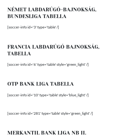
NÉMET LABDARÚGÓ-BAJNOKSÁG,
BUNDESLIGA TABELLA
[soccer-info id='3' type='table' /]
FRANCIA LABDARÚGÓ BAJNOKSÁG,
TABELLA
[soccer-info id='6' type='table' style='green_light' /]
OTP BANK LIGA TABELLA
[soccer-info id='10' type='table' style='blue_light' /]
[soccer-info id='281' type='table' style='green_light' /]
MERKANTIL BANK LIGA NB II.