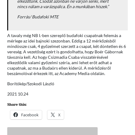
elkezdtünk. Csodát azonban ne várjon senki, mert
nincs nálam a varázspálca. Én a munkában hiszek.”
Forrás/ Budafoki MTE
A tavaly még NB I.-ben szereplő budafoki csapatnak felemás a
mérlege az idei bajnoki szezonban. Eddig a 12 mérkőzésből
mindössze csak, 4 győzelmet szerzett a csapat, két döntetlen és 6
vereség. A vezetőség ezért is gondolhatta, hogy Boér Gábornak
távoznia kell. Az hogy Csizmadia Csaba visszatérésével
elkezdődik valami győzelmi széria, ami lehet erőt adhat a
csapatnak, az ma a Budaörs ellen kiderül. A mérkőzésről
beszámolóval érkezek itt, az Academy Media oldalán.
Borítókép/Szokodi László
2021 10.24
Share this:
Facebook
X