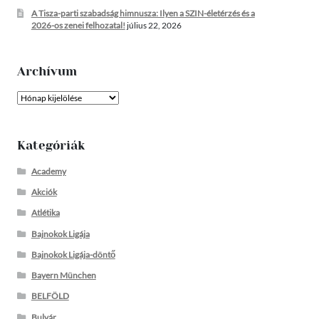
A Tisza-parti szabadság himnusza: Ilyen a SZIN-életérzés és a
2026-os zenei felhozatal!
július 22, 2026
Archívum
Archívum
Kategóriák
Academy
Akciók
Atlétika
Bajnokok Ligája
Bajnokok Ligája-döntő
Bayern München
BELFÖLD
Bulvár