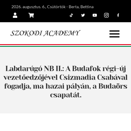
2026. augusztus. 6., Csütörtök - Berta, Bettina
Tiktok
Twitter
Youtube
Instagram
Facebook
Belépés
Kosár
Labdarúgó NB II.: A Budafok régi-új
vezetőedzőjével Csizmadia Csabával
fogadja, ma hazai pályán, a Budaörs
csapatát.