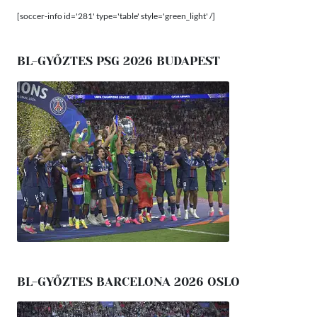
[soccer-info id='281' type='table' style='green_light' /]
BL-GYŐZTES PSG 2026 BUDAPEST
BL-GYŐZTES BARCELONA 2026 OSLO