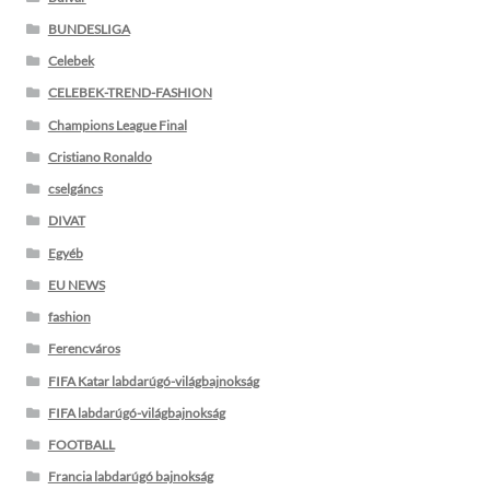
BUNDESLIGA
Celebek
CELEBEK-TREND-FASHION
Champions League Final
Cristiano Ronaldo
cselgáncs
DIVAT
Egyéb
EU NEWS
fashion
Ferencváros
FIFA Katar labdarúgó-világbajnokság
FIFA labdarúgó-világbajnokság
FOOTBALL
Francia labdarúgó bajnokság