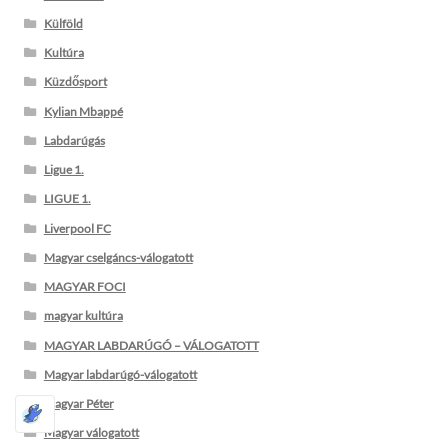
Külföld
Kultúra
Küzdősport
Kylian Mbappé
Labdarúgás
Ligue 1.
LIGUE 1.
Liverpool FC
Magyar cselgáncs-válogatott
MAGYAR FOCI
magyar kultúra
MAGYAR LABDARÚGÓ – VÁLOGATOTT
Magyar labdarúgó-válogatott
Magyar Péter
Magyar válogatott