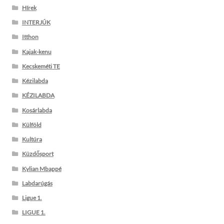
Hírek
INTERJÚK
Itthon
Kajak-kenu
Kecskeméti TE
Kézilabda
KÉZILABDA
Kosárlabda
Külföld
Kultúra
Küzdősport
Kylian Mbappé
Labdarúgás
Ligue 1.
LIGUE 1.