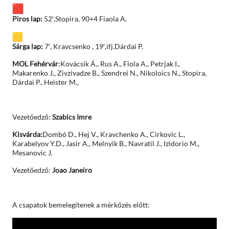
Piros lap:
52′,Stopira, 90+4 Fiaola A.
Sárga lap:
7′, Kravcsenko , 19′,ifj.Dárdai P.
MOL Fehérvár
:Kovácsik Á., Rus A., Fiola A., Petrjak I.,
Makarenko J., Zivzivadze B., Szendrei N., Nikoloics N., Stopira,
Dárdai P., Heister M.,
Vezetőedző:
Szabics Imre
Kisvárda:
Dombó D., Hej V., Kravchenko A., Cirkovic L.,
Karabelyov Y.D., Jasir A., Melnyik B., Navratil J., Izidorio M.,
Mesanovic J.
Vezetőedző:
Joao Janeiro
A csapatok bemelegítenek a mérkőzés előtt: