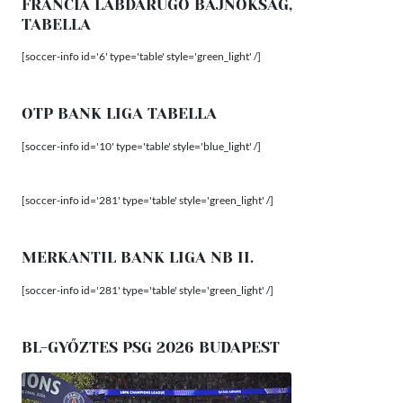
FRANCIA LABDARÚGÓ BAJNOKSÁG,
TABELLA
[soccer-info id='6' type='table' style='green_light' /]
OTP BANK LIGA TABELLA
[soccer-info id='10' type='table' style='blue_light' /]
[soccer-info id='281' type='table' style='green_light' /]
MERKANTIL BANK LIGA NB II.
[soccer-info id='281' type='table' style='green_light' /]
BL-GYŐZTES PSG 2026 BUDAPEST