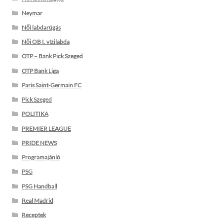
Neymar
Női labdarúgás
Női OB I. vízilabda
OTP – Bank Pick Szeged
OTP Bank Liga
Paris Saint-Germain FC
Pick Szeged
POLITIKA
PREMIER LEAGUE
PRIDE NEWS
Programajánló
PSG
PSG Handball
Real Madrid
Receptek