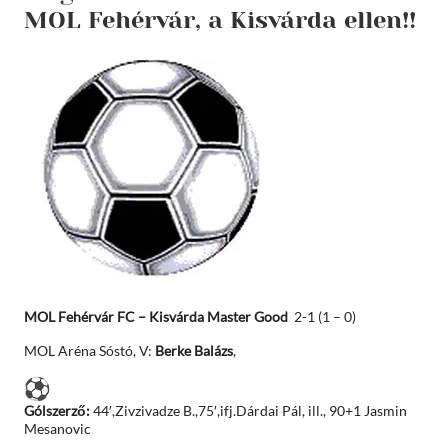
MOL Fehérvár, a Kisvárda ellen!!
MOL Fehérvár FC – Kisvárda Master Good
2-1 (1 – 0)
MOL Aréna Sóstó, V:
Berke Balázs
,
Gólszerző:
44′,Zivzivadze B.,75′,ifj.Dárdai Pál, ill., 90+1 Jasmin
Mesanovic