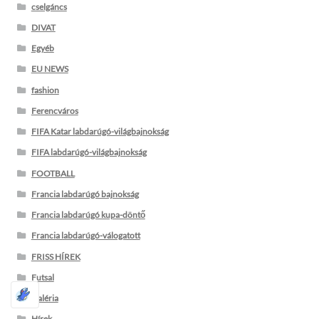
cselgáncs
DIVAT
Egyéb
EU NEWS
fashion
Ferencváros
FIFA Katar labdarúgó-világbajnokság
FIFA labdarúgó-világbajnokság
FOOTBALL
Francia labdarúgó bajnokság
Francia labdarúgó kupa-döntő
Francia labdarúgó-válogatott
FRISS HÍREK
Futsal
Galéria
Hírek