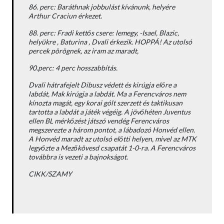
86. perc: Baráthnak jobbulást kívánunk, helyére
Arthur Craciun érkezet.
88. perc: Fradi kettős csere: lemegy, -Isael, Blazic,
helyükre , Baturina , Dvali érkezik. HOPPÁ! Az utolsó
percek pörögnek, az iram az maradt,
90.perc: 4 perc hosszabbítás.
Dvali hátrafejelt Dibusz védett és kirúgja előre a
labdát, Mak kirúgja a labdát. Ma a Ferencváros nem
kínozta magát, egy korai gólt szerzett és taktikusan
tartotta a labdát a játék végéig. A jövőhéten Juventus
ellen BL mérkőzést játszó vendég Ferencváros
megszerezte a három pontot, a lábadozó Honvéd ellen.
A Honvéd maradt az utolsó előtti helyen, mivel az MTK
legyőzte a Mezőkövesd csapatát 1-0-ra. A Ferencváros
továbbra is vezeti a bajnokságot.
CIKK/SZAMY