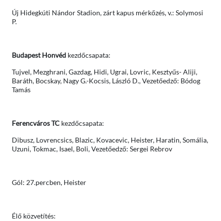
Új Hidegkúti Nándor Stadion, zárt kapus mérkőzés, v.: Solymosi
P.
Budapest Honvéd
kezdőcsapata:
Tujvel, Mezghrani, Gazdag, Hidi, Ugrai, Lovric, Kesztyűs- Aliji,
Baráth, Bocskay, Nagy G.-Kocsis, László D., Vezetőedző: Bódog
Tamás
Ferencváros TC
kezdőcsapata:
Dibusz, Lovrencsics, Blazic, Kovacevic, Heister, Haratin, Somália,
Uzuni, Tokmac, Isael, Boli, Vezetőedző: Sergei Rebrov
Gól: 27.percben, Heister
Élő közvetítés: