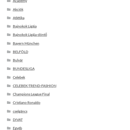
Academy
Akciók
Atlétika
Bajnokok Ligája
Bajnokok Ligája-döntő
Bayern München
BELFÖLD
Bulvár
BUNDESLIGA
Celebek
CELEBEK-TREND-FASHION
Champions League Final
Cristiano Ronaldo
cselgáncs
DIVAT
Egyéb