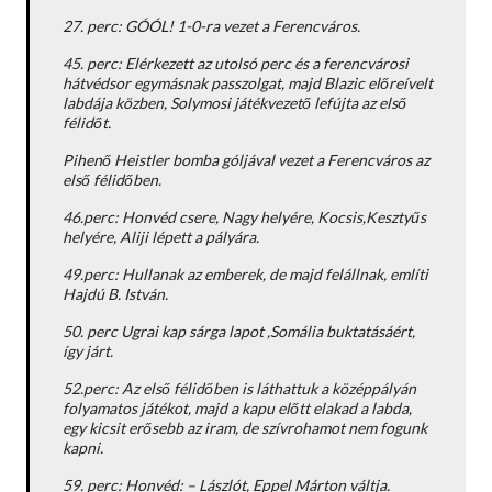
27. perc: GÓÓL! 1-0-ra vezet a Ferencváros.
45. perc: Elérkezett az utolsó perc és a ferencvárosi
hátvédsor egymásnak passzolgat, majd Blazic előreívelt
labdája közben, Solymosi játékvezető lefújta az első
félidőt.
Pihenő Heistler bomba góljával vezet a Ferencváros az
első félidőben.
46.perc: Honvéd csere, Nagy helyére, Kocsis,Kesztyűs
helyére, Aliji lépett a pályára.
49.perc: Hullanak az emberek, de majd felállnak, említi
Hajdú B. István.
50. perc Ugrai kap sárga lapot ,Somália buktatásáért,
így járt.
52.perc: Az első félidőben is láthattuk a középpályán
folyamatos játékot, majd a kapu előtt elakad a labda,
egy kicsit erősebb az iram, de szívrohamot nem fogunk
kapni.
59. perc: Honvéd: – Lászlót, Eppel Márton váltja.