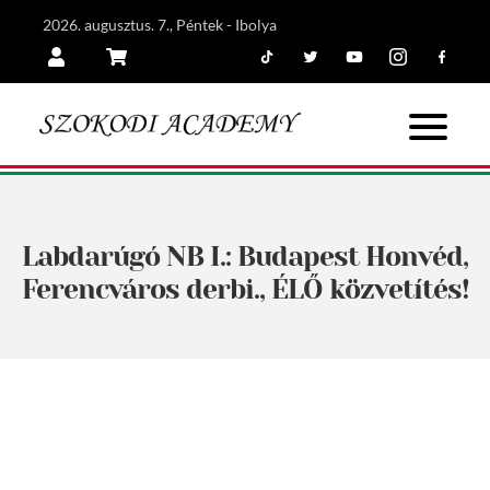
2026. augusztus. 7., Péntek - Ibolya
Tiktok
Twitter
Youtube
Instagram
Facebook
Belépés
Kosár
Labdarúgó NB I.: Budapest Honvéd,
Ferencváros derbi., ÉLŐ közvetítés!