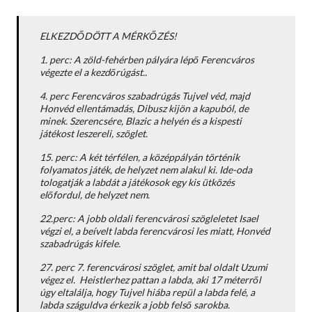
ELKEZDŐDÖTT A MÉRKŐZÉS!
1. perc: A zöld-fehérben pályára lépő Ferencváros
végezte el a kezdőrúgást..
4. perc Ferencváros szabadrúgás Tujvel véd, majd
Honvéd ellentámadás, Dibusz kijön a kapuból, de
minek. Szerencsére, Blazic a helyén és a kispesti
játékost leszereli, szöglet.
15. perc: A két térfélen, a középpályán történik
folyamatos játék, de helyzet nem alakul ki. Ide-oda
tologatják a labdát a játékosok egy kis ütközés
előfordul, de helyzet nem.
22.perc: A jobb oldali ferencvárosi szögleletet Isael
végzi el, a beívelt labda ferencvárosi les miatt, Honvéd
szabadrúgás kifele.
27. perc 7. ferencvárosi szöglet, amit bal oldalt Uzumi
végez el. Heistlerhez pattan a labda, aki 17 méterről
úgy eltalálja, hogy Tujvel hiába repül a labda felé, a
labda száguldva érkezik a jobb felső sarokba.