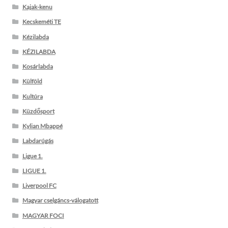
Kajak-kenu
Kecskeméti TE
Kézilabda
KÉZILABDA
Kosárlabda
Külföld
Kultúra
Küzdősport
Kylian Mbappé
Labdarúgás
Ligue 1.
LIGUE 1.
Liverpool FC
Magyar cselgáncs-válogatott
MAGYAR FOCI