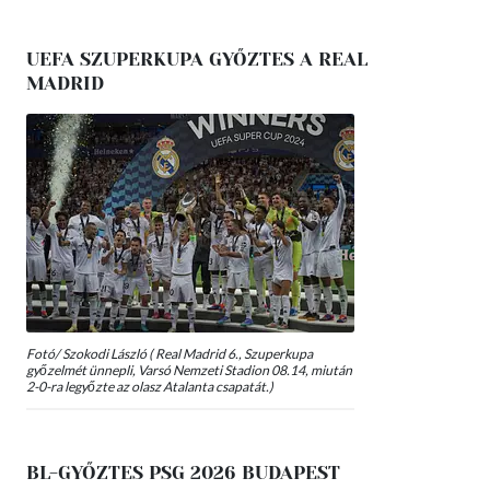
UEFA SZUPERKUPA GYŐZTES A REAL
MADRID
Fotó/ Szokodi László ( Real Madrid 6., Szuperkupa
győzelmét ünnepli, Varsó Nemzeti Stadion 08.14, miután
2-0-ra legyőzte az olasz Atalanta csapatát.)
BL-GYŐZTES PSG 2026 BUDAPEST