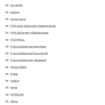
EU NEWS
fashion
Ferencváros
FIFA Katar labdarúgó-világbajnokság
FIFA labdarúgó-világbajnokság
FOOTBALL
Francia labdarúgó bajnokság
Francia labdarúgó kupa-döntő
Francia labdarúgó-válogatott
FRISS HÍREK
Futsal
Galéria
Hírek
INTERJÚK
Itthon