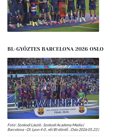
BL-GYŐZTES BARCELONA 2026 OSLO
Fotó : Szokodi László , Szokodi Academy Media (
Barcelona - Ol. Lyon 4-0 , női Bl-döntő , Oslo 2026 05.23 )