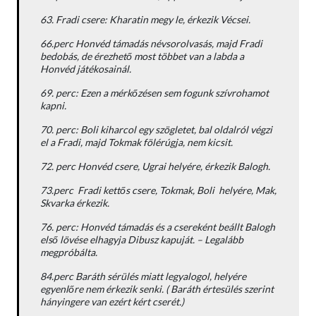
63. Fradi csere: Kharatin megy le, érkezik Vécsei.
66.perc Honvéd támadás névsorolvasás, majd Fradi
bedobás, de érezhető most többet van a labda a
Honvéd játékosainál.
69. perc: Ezen a mérkőzésen sem fogunk szívrohamot
kapni.
70. perc: Boli kiharcol egy szögletet, bal oldalról végzi
el a Fradi, majd Tokmak fölérúgja, nem kicsit.
72. perc Honvéd csere, Ugrai helyére, érkezik Balogh.
73.perc Fradi kettős csere, Tokmak, Boli helyére, Mak,
Skvarka érkezik.
76. perc: Honvéd támadás és a csereként beállt Balogh
első lövése elhagyja Dibusz kapuját. – Legalább
megpróbálta.
84.perc Baráth sérülés miatt legyalogol, helyére
egyenlőre nem érkezik senki. ( Baráth értesülés szerint
hányingere van ezért kért cserét.)