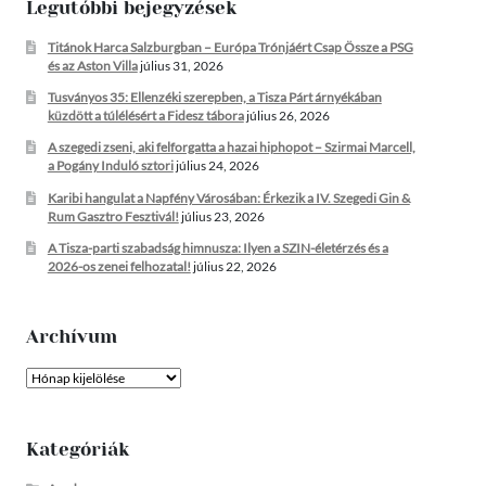
Legutóbbi bejegyzések
Titánok Harca Salzburgban – Európa Trónjáért Csap Össze a PSG
és az Aston Villa
július 31, 2026
Tusványos 35: Ellenzéki szerepben, a Tisza Párt árnyékában
küzdött a túlélésért a Fidesz tábora
július 26, 2026
A szegedi zseni, aki felforgatta a hazai hiphopot – Szirmai Marcell,
a Pogány Induló sztori
július 24, 2026
Karibi hangulat a Napfény Városában: Érkezik a IV. Szegedi Gin &
Rum Gasztro Fesztivál!
július 23, 2026
A Tisza-parti szabadság himnusza: Ilyen a SZIN-életérzés és a
2026-os zenei felhozatal!
július 22, 2026
Archívum
Archívum
Kategóriák