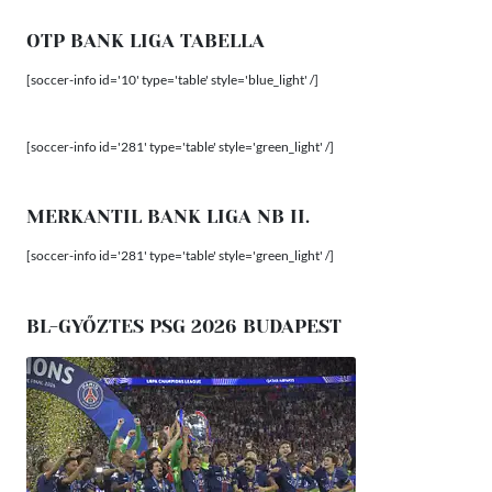
OTP BANK LIGA TABELLA
[soccer-info id='10' type='table' style='blue_light' /]
[soccer-info id='281' type='table' style='green_light' /]
MERKANTIL BANK LIGA NB II.
[soccer-info id='281' type='table' style='green_light' /]
BL-GYŐZTES PSG 2026 BUDAPEST