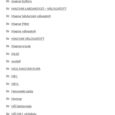
magyar kultúra
MAGYAR LABDARÚGÓ – VÁLOGATOTT
Magyar labdarúgó-válogatott
Magyar Péter
Magyar válogatott
MAGYAR VÁLOGATOTT
Magyarország
MLSZ
modell
MOL MAGYAR KUPA
NB I.
NB II.
Nemzetek Ligája
Neymar
Női labdarúgás
Női OB I. vízilabda