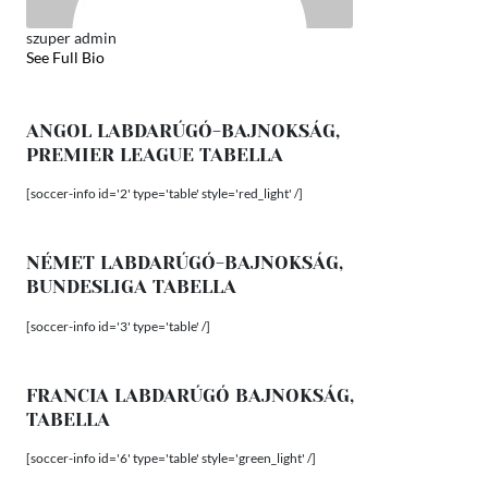
szuper admin
See Full Bio
ANGOL LABDARÚGÓ-BAJNOKSÁG,
PREMIER LEAGUE TABELLA
[soccer-info id='2' type='table' style='red_light' /]
NÉMET LABDARÚGÓ-BAJNOKSÁG,
BUNDESLIGA TABELLA
[soccer-info id='3' type='table' /]
FRANCIA LABDARÚGÓ BAJNOKSÁG,
TABELLA
[soccer-info id='6' type='table' style='green_light' /]