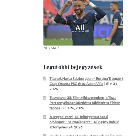
NEYMAR
Legutóbbi bejegyzések
Titánok Harca Salzburgban – Európa Trónjáért
Csap Össze a PSG és az Aston Villa
július 31,
2026
Tusványos 35: Ellenzéki szerepben, a Tisza
Párt árnyékában küzdött a túlélésért a Fidesz
tábora
július 26, 2026
A szegedi zseni, aki felforgatta a hazai
hiphopot – Szirmai Marcell, a Pogány Induló
sztori
július 24, 2026