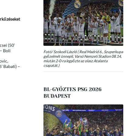
érkőzéseket
sei (50’
– Boli
Fotó/ Szokodi László ( Real Madrid 6., Szuperkupa
győzelmét ünnepli, Varsó Nemzeti Stadion 08.14,
ovic,
miután 2-0-ra legyőzte az olasz Atalanta
csapatát.)
6′ Babati) –
BL-GYŐZTES PSG 2026
BUDAPEST