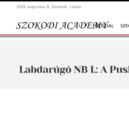
2026. augusztus. 8., Szombat - László
FŐOLDAL
SZ
Labdarúgó NB I.: A Pus