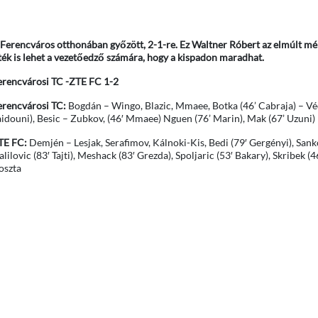
Ferencváros otthonában győzött, 2-1-re. Ez Waltner Róbert az elmúlt m
ék is lehet a vezetőedző számára, hogy a kispadon maradhat.
erencvárosi TC -ZTE FC 1-2
erencvárosi TC:
Bogdán – Wingo, Blazic, Mmaee, Botka (46’ Cabraja) – Véc
aidouni), Besic – Zubkov, (46′ Mmaee) Nguen (76’ Marin), Mak (67’ Uzuni) 
TE FC:
Demjén – Lesjak, Serafimov, Kálnoki-Kis, Bedi (79′ Gergényi), Sank
lilovic (83′ Tajti), Meshack (83′ Grezda), Spoljaric (53′ Bakary), Skribek (4
oszta