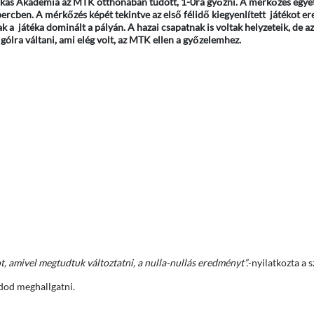
skás Akadémia az MTK otthonában tudott, 1-0ra győzni. A mérkőzés egyet
ercben. A mérkőzés képét tekintve az első félidő kiegyenlített játékot e
a játéka dominált a pályán. A hazai csapatnak is voltak helyzeteik, de 
gólra váltani, ami elég volt, az MTK ellen a győzelemhez.
 amivel megtudtuk változtatni, a nulla-nullás eredményt”.
-nyilatkozta a 
dod meghallgatni.