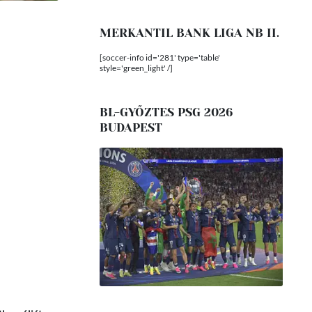
MERKANTIL BANK LIGA NB II.
[soccer-info id='281' type='table'
style='green_light' /]
BL-GYŐZTES PSG 2026
BUDAPEST