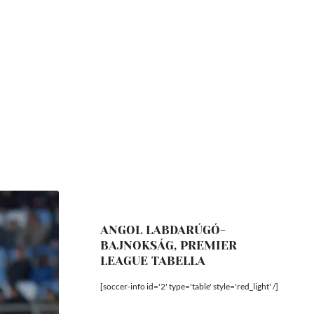
ANGOL LABDARÚGÓ-
BAJNOKSÁG, PREMIER
LEAGUE TABELLA
[soccer-info id='2' type='table' style='red_light' /]