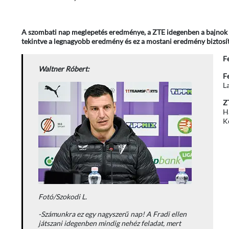
A szombati nap meglepetés eredménye, a ZTE idegenben a bajnok 
tekintve a legnagyobb eredmény és ez a mostani eredmény biztosít
F
Waltner Róbert:
F
L
Z
Ha
K
Fotó/Szokodi L.
-Számunkra ez egy nagyszerű nap! A Fradi ellen
játszani idegenben mindig nehéz feladat, mert