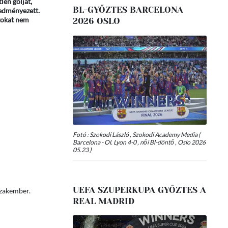
len gólját,
BL-GYŐZTES BARCELONA
redményezett.
azokat nem
2026 OSLO
Fotó : Szokodi László , Szokodi Academy Media (
Barcelona - Ol. Lyon 4-0 , női Bl-döntő , Oslo 2026
05.23 )
UEFA SZUPERKUPA GYŐZTES A
szakember.
REAL MADRID