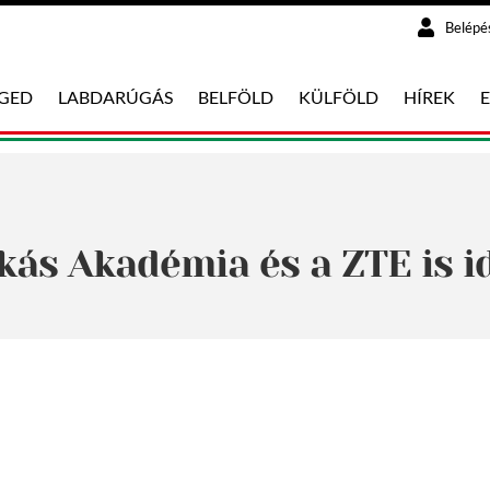
Belépé
EGED
LABDARÚGÁS
BELFÖLD
KÜLFÖLD
HÍREK
kás Akadémia és a ZTE is 