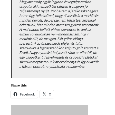
Magyarország egyik legjobb és legnépszerűbb
csapata, aki nemzetközi szinten is nagyon jó
teljesítményt nyújt. Próbáltam a játékosokat egész
héten úgy felkészíteni, hogy élvezzék ki a mérkőzés
minden percét, de persze nem feltartott kezekkel
érkeztünk, hisz minden meccsen győzni szeretnénk.
A mai napon kellett ehhez szerencse is, ami az
elmúlt fordulókban nem mondhatnám, hogy
mellénk állt, de ma igen. Két gólos előnyt
szereztünk az összecsapás elején és talán
számunkra a legrosszabbkor szépítő gólt szerzett a
Fradi. Nagy nyomást helyezett ránk az ellenfél, de
egy csapatként, fegyelmezett és csupaszív játékkal
sikerült megtartanunk az eredményt és így elvittük
a három pontot., -nyilatkozta a szakember.
Share this:
Facebook
X