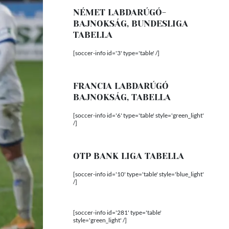
NÉMET LABDARÚGÓ-
BAJNOKSÁG, BUNDESLIGA
TABELLA
[soccer-info id='3' type='table' /]
FRANCIA LABDARÚGÓ
BAJNOKSÁG, TABELLA
[soccer-info id='6' type='table' style='green_light'
/]
OTP BANK LIGA TABELLA
[soccer-info id='10' type='table' style='blue_light'
/]
[soccer-info id='281' type='table'
style='green_light' /]