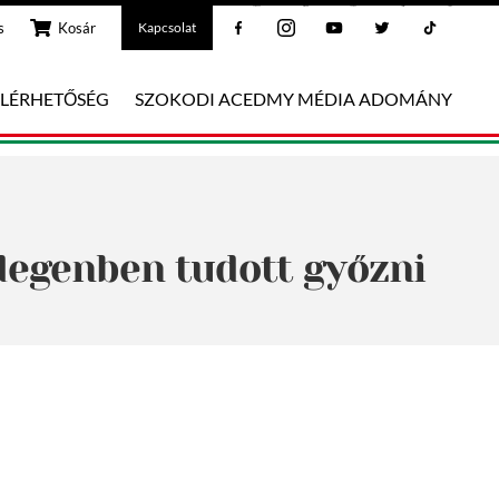
Facebook
Instagram
Youtube
Twitter
Tiktok
s
Kosár
Kapcsolat
ELÉRHETŐSÉG
SZOKODI ACEDMY MÉDIA ADOMÁNY
idegenben tudott győzni