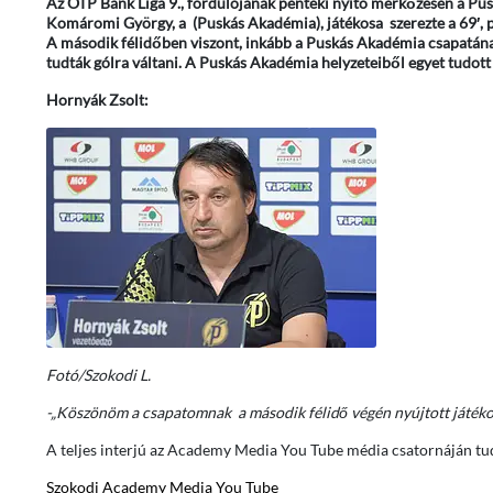
Az OTP Bank Liga 9., fordulójának pénteki nyitó mérkőzésén a Pu
Komáromi György, a (Puskás Akadémia), játékosa szerezte a 69′, p
A második félidőben viszont, inkább a Puskás Akadémia csapatának 
tudták gólra váltani. A Puskás Akadémia helyzeteiből egyet tudott 
Hornyák Zsolt:
Fotó/Szokodi L.
-„Köszönöm a csapatomnak a második félidő végén nyújtott játékot,
A teljes interjú az Academy Media You Tube média csatornáján tu
Szokodi Academy Media You Tube