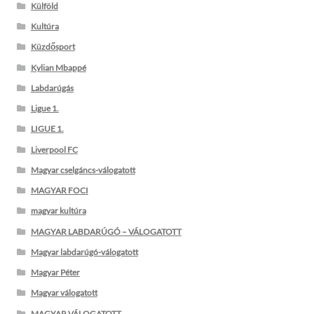
Külföld
Kultúra
Küzdősport
Kylian Mbappé
Labdarúgás
Ligue 1.
LIGUE 1.
Liverpool FC
Magyar cselgáncs-válogatott
MAGYAR FOCI
magyar kultúra
MAGYAR LABDARÚGÓ – VÁLOGATOTT
Magyar labdarúgó-válogatott
Magyar Péter
Magyar válogatott
MAGYAR VÁLOGATOTT