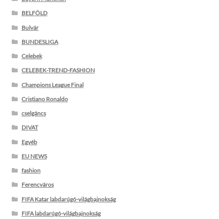
BELFÖLD
Bulvár
BUNDESLIGA
Celebek
CELEBEK-TREND-FASHION
Champions League Final
Cristiano Ronaldo
cselgáncs
DIVAT
Egyéb
EU NEWS
fashion
Ferencváros
FIFA Katar labdarúgó-világbajnokság
FIFA labdarúgó-világbajnokság