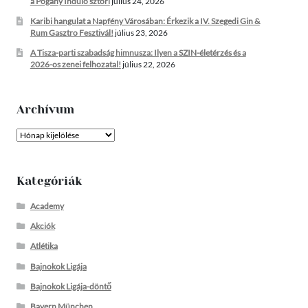
a Pogány Induló sztori
július 24, 2026
Karibi hangulat a Napfény Városában: Érkezik a IV. Szegedi Gin &
Rum Gasztro Fesztivál!
július 23, 2026
A Tisza-parti szabadság himnusza: Ilyen a SZIN-életérzés és a
2026-os zenei felhozatal!
július 22, 2026
Archívum
Archívum
Kategóriák
Academy
Akciók
Atlétika
Bajnokok Ligája
Bajnokok Ligája-döntő
Bayern München