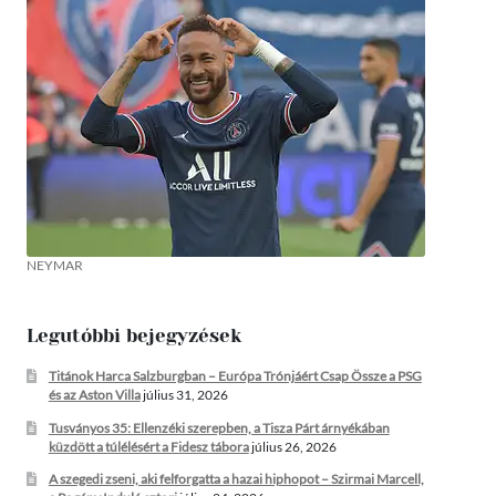
NEYMAR
Legutóbbi bejegyzések
Titánok Harca Salzburgban – Európa Trónjáért Csap Össze a PSG
és az Aston Villa
július 31, 2026
Tusványos 35: Ellenzéki szerepben, a Tisza Párt árnyékában
küzdött a túlélésért a Fidesz tábora
július 26, 2026
A szegedi zseni, aki felforgatta a hazai hiphopot – Szirmai Marcell,