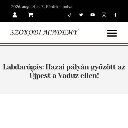
2026. augusztus. 7., Péntek - Ibolya
Tiktok
Twitter
Youtube
Instagram
Facebook
Belépés
Kosár
Labdarúgás: Hazai pályán győzött az
Újpest a Vaduz ellen!