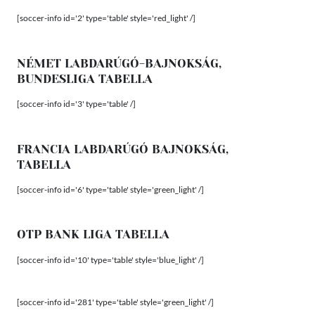
[soccer-info id='2' type='table' style='red_light' /]
NÉMET LABDARÚGÓ-BAJNOKSÁG,
BUNDESLIGA TABELLA
[soccer-info id='3' type='table' /]
FRANCIA LABDARÚGÓ BAJNOKSÁG,
TABELLA
[soccer-info id='6' type='table' style='green_light' /]
OTP BANK LIGA TABELLA
[soccer-info id='10' type='table' style='blue_light' /]
[soccer-info id='281' type='table' style='green_light' /]