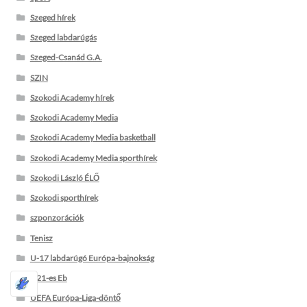
Szeged hírek
Szeged labdarúgás
Szeged-Csanád G.A.
SZIN
Szokodi Academy hírek
Szokodi Academy Media
Szokodi Academy Media basketball
Szokodi Academy Media sporthírek
Szokodi László ÉLŐ
Szokodi sporthírek
szponzorációk
Tenisz
U-17 labdarúgó Európa-bajnokság
U21-es Eb
UEFA Európa-Liga-döntő