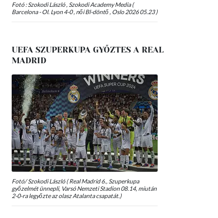
Fotó : Szokodi László , Szokodi Academy Media (
Barcelona - Ol. Lyon 4-0 , női Bl-döntő , Oslo 2026 05.23 )
UEFA SZUPERKUPA GYŐZTES A REAL
MADRID
Fotó/ Szokodi László ( Real Madrid 6., Szuperkupa
győzelmét ünnepli, Varsó Nemzeti Stadion 08.14, miután
2-0-ra legyőzte az olasz Atalanta csapatát.)