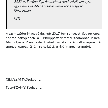
2022-es Európa-liga fináléjának rendezését, amelyre
egy évvel később, 2023-ban kerül sor a magyar
fővárosban.
MTI
A szomszédos Macedónia, már 2017-ben rendezett Szuperkupa-
döntőt , Szkopjéban , a II. Philipposz Nemzeti Stadionban. A Real
Madrid, és a Manchester United csapata mérkőzött a kupáért. A
spanyol csapat, 2 -1 – re győzött, a rivális angol csapatot.
Cikk/SZAMY:Szokodi L.
Fotó/SZAMY: Szokodi L.