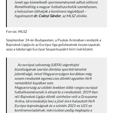
ismét egy kiemelkedő sporteseménynek adhat otthont.
Remélhetőleg a magyar futballszurkolók személyesen,
a helyszínen láthatják a kontinens legjobbjait
–
fogalmazott
dr. Csányi Sándor
, az MLSZ elnöke.
Forrás: MLSZ
Szeptember 24-én Budapesten, a Puskás Arénában rendezik a
Bajnokok Ligája és az Európa-liga győztesének összecsapását,
azaz a labdarúgó Európai Szuperkupáért kiírt mérkőzést.
Az európai szövetség (UEFA) végrehajtó
bizottságának szerdai döntése sporttörténelmi
jelentőségű, mivel Magyarországon korábban még
sosem rendeztek egymeccses döntőt egyetlen férfi
nemzetközi kupában sem.
Magyarország az utóbbi években több rangos európai
futballeseménynek is elnyerte a rendezését: 2019-ben
női Bajnokok Ligája-döntő színhelye volt a Groupama
Aréna, társrendezője lesz a jövő évre halasztott férfi
Európa-bajnokságnak és a szintén 2021-es U21-es
kontinensviadalnak, márciusban pedig megkapta a