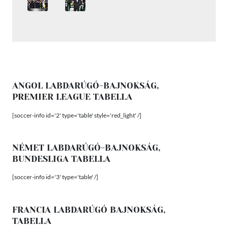
ANGOL LABDARÚGÓ-BAJNOKSÁG,
PREMIER LEAGUE TABELLA
[soccer-info id='2' type='table' style='red_light' /]
NÉMET LABDARÚGÓ-BAJNOKSÁG,
BUNDESLIGA TABELLA
[soccer-info id='3' type='table' /]
FRANCIA LABDARÚGÓ BAJNOKSÁG,
TABELLA