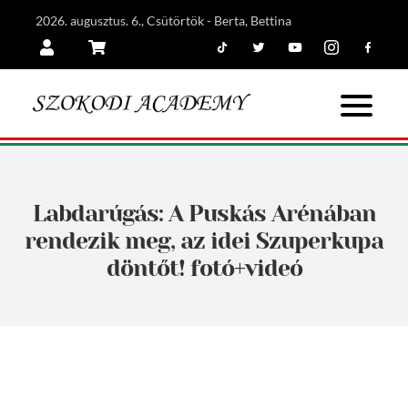
2026. augusztus. 6., Csütörtök - Berta, Bettina
Tiktok
Twitter
Youtube
Instagram
Facebook
Belépés
Kosár
Labdarúgás: A Puskás Arénában
rendezik meg, az idei Szuperkupa
döntőt! fotó+videó