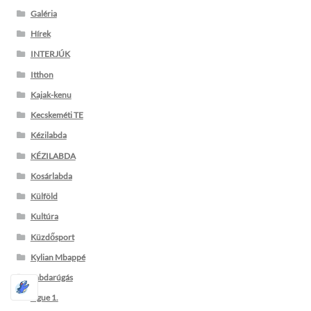
Galéria
Hírek
INTERJÚK
Itthon
Kajak-kenu
Kecskeméti TE
Kézilabda
KÉZILABDA
Kosárlabda
Külföld
Kultúra
Küzdősport
Kylian Mbappé
Labdarúgás
Ligue 1.