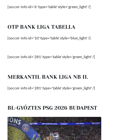
[soccer-info id='6' type='table' style='green_light' /]
OTP BANK LIGA TABELLA
[soccer-info id='10' type='table' style='blue_light' /]
[soccer-info id='281' type='table' style='green_light' /]
MERKANTIL BANK LIGA NB II.
[soccer-info id='281' type='table' style='green_light' /]
BL-GYŐZTES PSG 2026 BUDAPEST