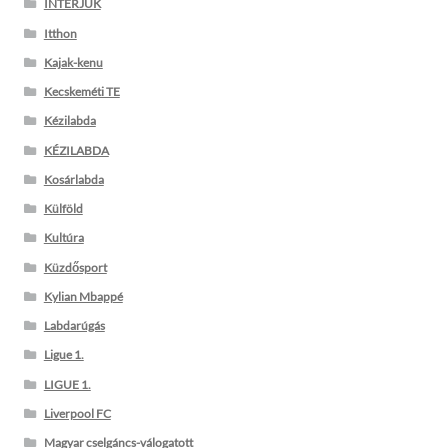
INTERJÚK
Itthon
Kajak-kenu
Kecskeméti TE
Kézilabda
KÉZILABDA
Kosárlabda
Külföld
Kultúra
Küzdősport
Kylian Mbappé
Labdarúgás
Ligue 1.
LIGUE 1.
Liverpool FC
Magyar cselgáncs-válogatott