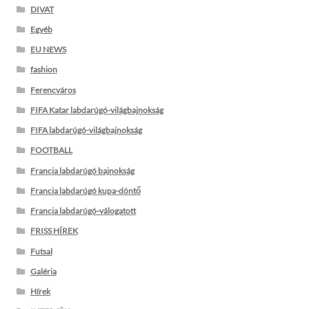
DIVAT
Egyéb
EU NEWS
fashion
Ferencváros
FIFA Katar labdarúgó-világbajnokság
FIFA labdarúgó-világbajnokság
FOOTBALL
Francia labdarúgó bajnokság
Francia labdarúgó kupa-döntő
Francia labdarúgó-válogatott
FRISS HÍREK
Futsal
Galéria
Hírek