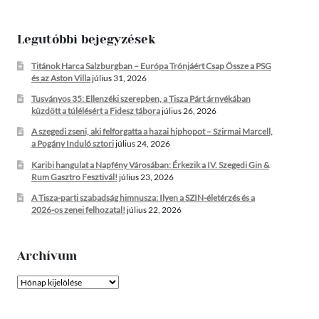
Legutóbbi bejegyzések
Titánok Harca Salzburgban – Európa Trónjáért Csap Össze a PSG
és az Aston Villa
július 31, 2026
Tusványos 35: Ellenzéki szerepben, a Tisza Párt árnyékában
küzdött a túlélésért a Fidesz tábora
július 26, 2026
A szegedi zseni, aki felforgatta a hazai hiphopot – Szirmai Marcell,
a Pogány Induló sztori
július 24, 2026
Karibi hangulat a Napfény Városában: Érkezik a IV. Szegedi Gin &
Rum Gasztro Fesztivál!
július 23, 2026
A Tisza-parti szabadság himnusza: Ilyen a SZIN-életérzés és a
2026-os zenei felhozatal!
július 22, 2026
Archívum
Archívum