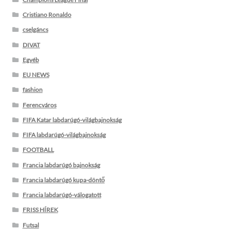
Cristiano Ronaldo
cselgáncs
DIVAT
Egyéb
EU NEWS
fashion
Ferencváros
FIFA Katar labdarúgó-világbajnokság
FIFA labdarúgó-világbajnokság
FOOTBALL
Francia labdarúgó bajnokság
Francia labdarúgó kupa-döntő
Francia labdarúgó-válogatott
FRISS HÍREK
Futsal