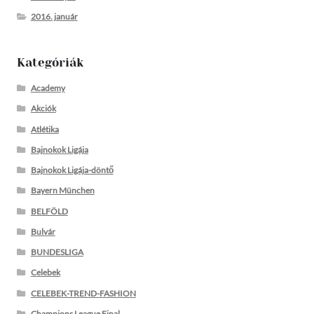
2016. január
Kategóriák
Academy
Akciók
Atlétika
Bajnokok Ligája
Bajnokok Ligája-döntő
Bayern München
BELFÖLD
Bulvár
BUNDESLIGA
Celebek
CELEBEK-TREND-FASHION
Champions League Final