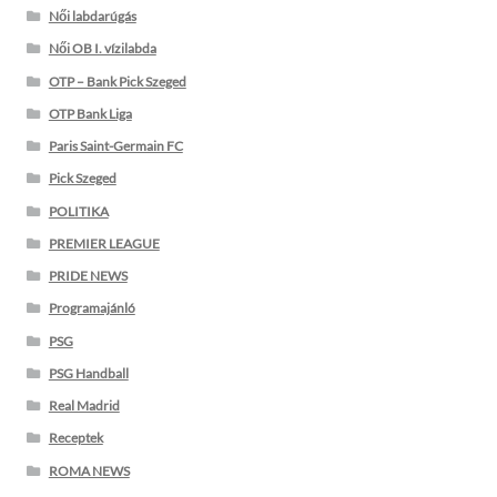
Női labdarúgás
Női OB I. vízilabda
OTP – Bank Pick Szeged
OTP Bank Liga
Paris Saint-Germain FC
Pick Szeged
POLITIKA
PREMIER LEAGUE
PRIDE NEWS
Programajánló
PSG
PSG Handball
Real Madrid
Receptek
ROMA NEWS