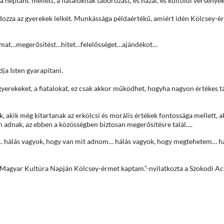
néptánc mellett, a fiataloknak táborozást, és hazai, és külföldi versenye
dozza az gyerekek lelkét. Munkássága példaértékű, amiért idén Kölcsey-é
zalmat…megerősítést…hitet…felelősséget…ajándékot…
dja Isten gyarapítani.
gyerekeket, a fiatalokat, ez csak akkor működhet, hogyha nagyon értékes 
k, akik még kitartanak az erkölcsi és morális értékek fontossága mellett, a
n adnak, az ebben a közösségben biztosan megerősítésre talál….
… hálás vagyok, hogy van mit adnom… hálás vagyok, hogy megtehetem… há
a Magyar Kultúra Napján Kölcsey-érmet kaptam.”-nyilatkozta a Szokodi 