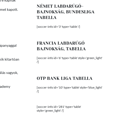
kre kapnak
NÉMET LABDARÚGÓ-
rmet kapott.
BAJNOKSÁG, BUNDESLIGA
TABELLA
[soccer-info id='3' type='table' /]
FRANCIA LABDARÚGÓ
tápanyaggal
BAJNOKSÁG, TABELLA
[soccer-info id='6' type='table' style='green_light'
kik kitartóan
/]
lás vagyok,
OTP BANK LIGA TABELLA
Academy
[soccer-info id='10' type='table' style='blue_light'
/]
[soccer-info id='281' type='table'
style='green_light' /]