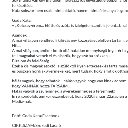
Sok munka van egy majdnem négyszáz fős egyesület életében ahol a 
felkészítést.
Kata sokszor nem csak, mint, oktató, hanem mint, édesanya is gon
Goda Kata:
– „Kölcsey-érem… Előtte és azóta is ízlelgetem…mit is jelent…bi
Ajándék…
A mai világban rendkívüli kihívás egy közösséget életben tartani, a
Hit…
A mai világban, amikor kontrollálhatatlan mennyiségű inger éri a 
teli magvakat vetnek el és hisszük, hogy szárba szökken…
Bizalom és felelősség…
Ezek a kis magvak azoktól a szülőktől ilyen értékesek és tartalmasa
és büszkén hordják gyermekeiket, mert tudják, hogy amit ők ottho
hálás vagyok, hogy adhatok… hálás vagyok, hogy van kinek adnom
hogy VANNAK hozzá TÁRSAIM…
Hálás vagyok a szüleimnek, a gyerekeimnek és a férjemnek!
Erre gondolok, amikor eszembe jut, hogy 2020.januar 22.napján 
Media-nak.
Fotó: Goda Kata/Facebook
CIKK:SZAM/Szokodi László