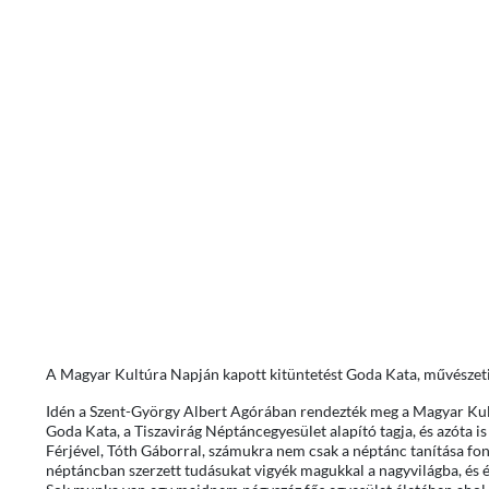
A Magyar Kultúra Napján kapott kitüntetést Goda Kata, művészeti
Idén a Szent-György Albert Agórában rendezték meg a Magyar Kul
Goda Kata, a Tiszavirág Néptáncegyesület alapító tagja, és azóta is
Férjével, Tóth Gáborral, számukra nem csak a néptánc tanítása fon
néptáncban szerzett tudásukat vigyék magukkal a nagyvilágba, és é