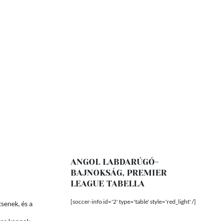
ANGOL LABDARÚGÓ-
BAJNOKSÁG, PREMIER
LEAGUE TABELLA
[soccer-info id='2' type='table' style='red_light' /]
senek, és a