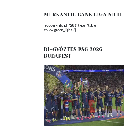
MERKANTIL BANK LIGA NB II.
[soccer-info id='281' type='table'
style='green_light' /]
BL-GYŐZTES PSG 2026
BUDAPEST