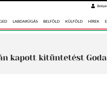
Belépé
EGED
LABDARÚGÁS
BELFÖLD
KÜLFÖLD
HÍREK
n kapott kitüntetést Goda