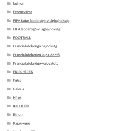
fashion
Ferencváros
FIFA Katar labdarúgó-világbajnokság
FIFA labdarúgó-világbajnokság
FOOTBALL
Francia labdarúgó bajnokság
Francia labdarúgó kupa-döntő
Francia labdarúgó-válogatott
FRISS HÍREK
Futsal
Galéria
Hírek
INTERJÚK
Itthon
Kajak-kenu