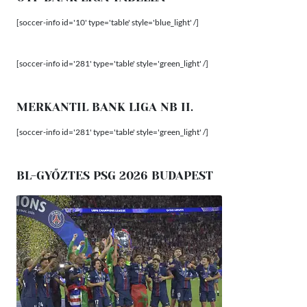
[soccer-info id='10' type='table' style='blue_light' /]
[soccer-info id='281' type='table' style='green_light' /]
MERKANTIL BANK LIGA NB II.
[soccer-info id='281' type='table' style='green_light' /]
BL-GYŐZTES PSG 2026 BUDAPEST