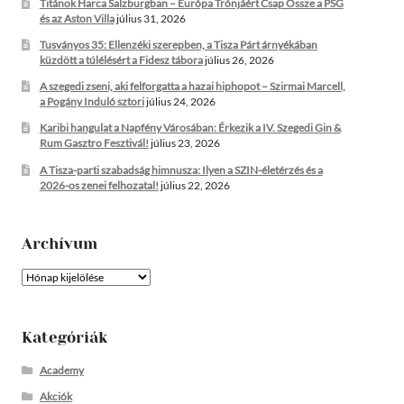
Titánok Harca Salzburgban – Európa Trónjáért Csap Össze a PSG
és az Aston Villa
július 31, 2026
Tusványos 35: Ellenzéki szerepben, a Tisza Párt árnyékában
küzdött a túlélésért a Fidesz tábora
július 26, 2026
A szegedi zseni, aki felforgatta a hazai hiphopot – Szirmai Marcell,
a Pogány Induló sztori
július 24, 2026
Karibi hangulat a Napfény Városában: Érkezik a IV. Szegedi Gin &
Rum Gasztro Fesztivál!
július 23, 2026
A Tisza-parti szabadság himnusza: Ilyen a SZIN-életérzés és a
2026-os zenei felhozatal!
július 22, 2026
Archívum
Archívum
Kategóriák
Academy
Akciók