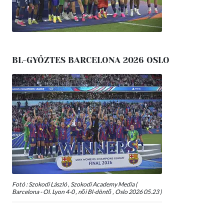
BL-GYŐZTES BARCELONA 2026 OSLO
Fotó : Szokodi László , Szokodi Academy Media (
Barcelona - Ol. Lyon 4-0 , női Bl-döntő , Oslo 2026 05.23 )