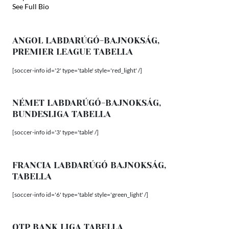
See Full Bio
ANGOL LABDARÚGÓ-BAJNOKSÁG,
PREMIER LEAGUE TABELLA
[soccer-info id='2' type='table' style='red_light' /]
NÉMET LABDARÚGÓ-BAJNOKSÁG,
BUNDESLIGA TABELLA
[soccer-info id='3' type='table' /]
FRANCIA LABDARÚGÓ BAJNOKSÁG,
TABELLA
[soccer-info id='6' type='table' style='green_light' /]
OTP BANK LIGA TABELLA