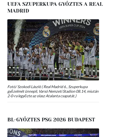
UEFA SZUPERKUPA GYŐZTES A REAL
MADRID
Fotó/ Szokodi László ( Real Madrid 6., Szuperkupa
győzelmét ünnepli, Varsó Nemzeti Stadion 08.14, miután
2-0-ra legyőzte az olasz Atalanta csapatát.)
BL-GYŐZTES PSG 2026 BUDAPEST