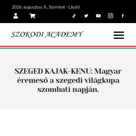
2026. augusztus. 8., Szombat - László
Tiktok
Twitter
Youtube
Instagram
Facebook
Belépés
Kosár
SZEGED KAJAK-KENU: Magyar
éremeső a szegedi világkupa
szombati napján.