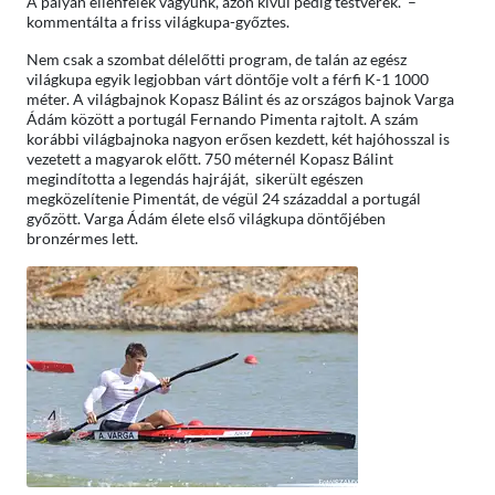
A pályán ellenfelek vagyunk, azon kívül pedig testvérek.” –
kommentálta a friss világkupa-győztes.
Nem csak a szombat délelőtti program, de talán az egész
világkupa egyik legjobban várt döntője volt a férfi K-1 1000
méter. A világbajnok Kopasz Bálint és az országos bajnok Varga
Ádám között a portugál Fernando Pimenta rajtolt. A szám
korábbi világbajnoka nagyon erősen kezdett, két hajóhosszal is
vezetett a magyarok előtt. 750 méternél Kopasz Bálint
megindította a legendás hajráját, sikerült egészen
megközelítenie Pimentát, de végül 24 századdal a portugál
győzött. Varga Ádám élete első világkupa döntőjében
bronzérmes lett.