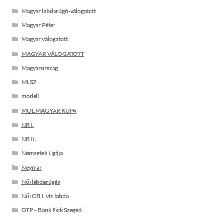
Magyar labdarúgó-válogatott
Magyar Péter
Magyar válogatott
MAGYAR VÁLOGATOTT
Magyarország
MLSZ
modell
MOL MAGYAR KUPA
NB I.
NB II.
Nemzetek Ligája
Neymar
Női labdarúgás
Női OB I. vízilabda
OTP – Bank Pick Szeged