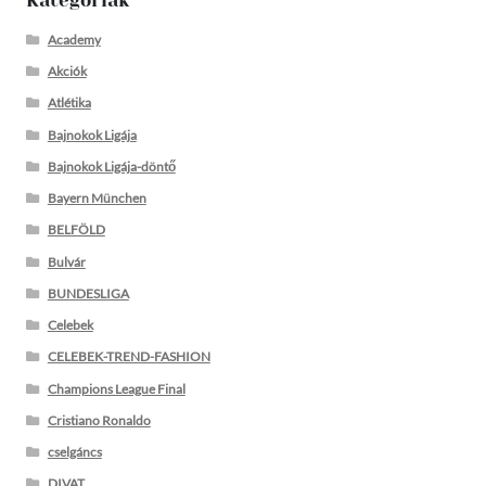
Academy
Akciók
Atlétika
Bajnokok Ligája
Bajnokok Ligája-döntő
Bayern München
BELFÖLD
Bulvár
BUNDESLIGA
Celebek
CELEBEK-TREND-FASHION
Champions League Final
Cristiano Ronaldo
cselgáncs
DIVAT