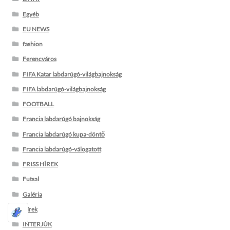
Egyéb
EU NEWS
fashion
Ferencváros
FIFA Katar labdarúgó-világbajnokság
FIFA labdarúgó-világbajnokság
FOOTBALL
Francia labdarúgó bajnokság
Francia labdarúgó kupa-döntő
Francia labdarúgó-válogatott
FRISS HÍREK
Futsal
Galéria
Hírek
INTERJÚK