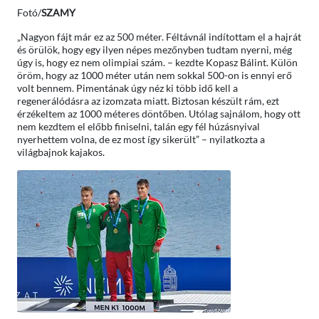
Fotó/
SZAMY
„Nagyon fájt már ez az 500 méter. Féltávnál indítottam el a hajrát
és örülök, hogy egy ilyen népes mezőnyben tudtam nyerni, még
úgy is, hogy ez nem olimpiai szám. – kezdte Kopasz Bálint. Külön
öröm, hogy az 1000 méter után nem sokkal 500-on is ennyi erő
volt bennem. Pimentának úgy néz ki több idő kell a
regenerálódásra az izomzata miatt. Biztosan készült rám, ezt
érzékeltem az 1000 méteres döntőben. Utólag sajnálom, hogy ott
nem kezdtem el előbb finiselni, talán egy fél húzásnyival
nyerhettem volna, de ez most így sikerült” – nyilatkozta a
világbajnok kajakos.