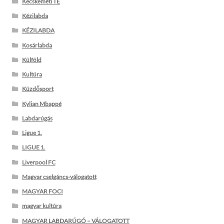
Kecskeméti TE
Kézilabda
KÉZILABDA
Kosárlabda
Külföld
Kultúra
Küzdősport
Kylian Mbappé
Labdarúgás
Ligue 1.
LIGUE 1.
Liverpool FC
Magyar cselgáncs-válogatott
MAGYAR FOCI
magyar kultúra
MAGYAR LABDARÚGÓ – VÁLOGATOTT