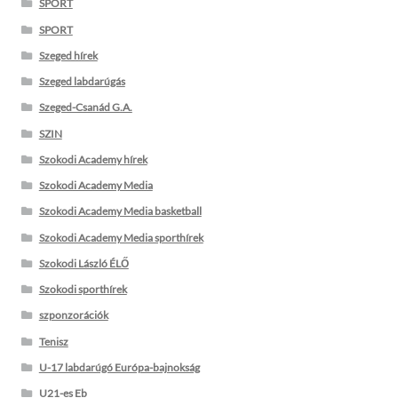
SPORT
SPORT
Szeged hírek
Szeged labdarúgás
Szeged-Csanád G.A.
SZIN
Szokodi Academy hírek
Szokodi Academy Media
Szokodi Academy Media basketball
Szokodi Academy Media sporthírek
Szokodi László ÉLŐ
Szokodi sporthírek
szponzorációk
Tenisz
U-17 labdarúgó Európa-bajnokság
U21-es Eb