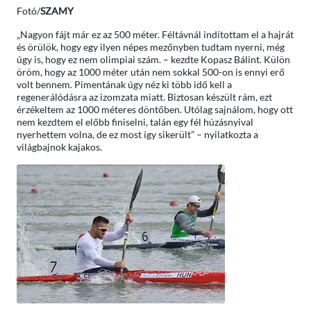
Fotó/
SZAMY
„Nagyon fájt már ez az 500 méter. Féltávnál indítottam el a hajrát
és örülök, hogy egy ilyen népes mezőnyben tudtam nyerni, még
úgy is, hogy ez nem olimpiai szám. – kezdte Kopasz Bálint. Külön
öröm, hogy az 1000 méter után nem sokkal 500-on is ennyi erő
volt bennem. Pimentának úgy néz ki több idő kell a
regenerálódásra az izomzata miatt. Biztosan készült rám, ezt
érzékeltem az 1000 méteres döntőben. Utólag sajnálom, hogy ott
nem kezdtem el előbb finiselni, talán egy fél húzásnyival
nyerhettem volna, de ez most így sikerült” – nyilatkozta a
világbajnok kajakos.