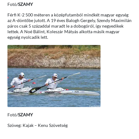
Fotó/
SZAMY
Férfi K-2 500 méteren a középfutamból mindkét magyar egység
az A-döntőbe jutott. A 19 éves Balogh Gergely, Szendy Maximilán
páros csak 5 századdal maradt le a dobogóról, így negyedikek
lettek. A Noé Bálint, Koleszár Mátyás alkotta másik magyar
egység nyolcadik lett.
Fotó/
SZAMY
Szöveg: Kajak – Kenu Szövetség