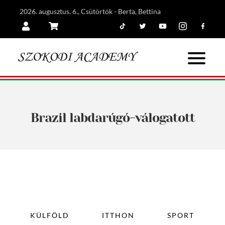
2026. augusztus. 6., Csütörtök - Berta, Bettina
Tiktok
Twitter
Youtube
Instagram
Facebook
Belépés
Kosár
Brazil labdarúgó-válogatott
KÜLFÖLD
ITTHON
SPORT