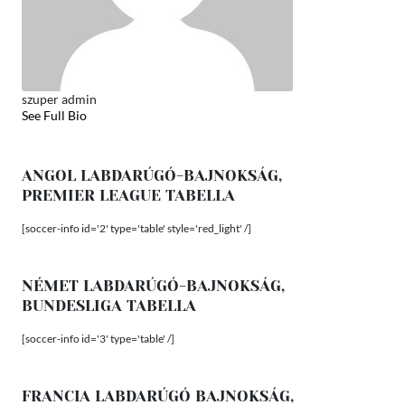
szuper admin
See Full Bio
ANGOL LABDARÚGÓ-BAJNOKSÁG,
PREMIER LEAGUE TABELLA
[soccer-info id='2' type='table' style='red_light' /]
NÉMET LABDARÚGÓ-BAJNOKSÁG,
BUNDESLIGA TABELLA
[soccer-info id='3' type='table' /]
FRANCIA LABDARÚGÓ BAJNOKSÁG,