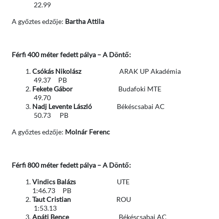
22.99
A győztes edzője:
Bartha Attila
Férfi 400 méter fedett pálya – A Döntő:
Csókás Nikolász
ARAK UP Akadémia
49.37 PB
Fekete Gábor
Budafoki MTE
49.70
Nadj Levente László
Békéscsabai AC
50.73 PB
A győztes edzője:
Molnár Ferenc
Férfi 800 méter fedett pálya – A Döntő:
Vindics Balázs
UTE
1:46.73 PB
Taut Cristian
ROU
1:53.13
Apáti Bence
Békéscsabai AC