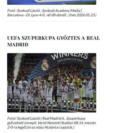
Fotó : Szokodi László , Szokodi Academy Media (
Barcelona - Ol. Lyon 4-0 , női Bl-döntő , Oslo 2026 05.23 )
UEFA SZUPERKUPA GYŐZTES A REAL
MADRID
Fotó/ Szokodi László ( Real Madrid 6., Szuperkupa
győzelmét ünnepli, Varsó Nemzeti Stadion 08.14, miután
2-0-ra legyőzte az olasz Atalanta csapatát.)