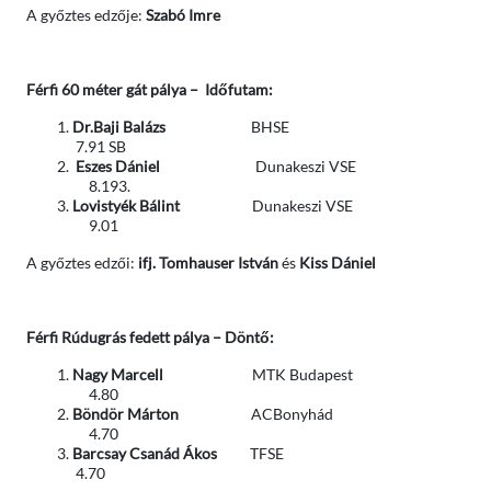
A győztes edzője:
Szabó Imre
Férfi 60 méter gát pálya – Időfutam:
Dr.Baji Balázs
BHSE
7.91 SB
Eszes Dániel
Dunakeszi VSE
8.193.
Lovistyék Bálint
Dunakeszi VSE
9.01
A győztes edzői:
ifj. Tomhauser István
és
Kiss Dániel
Férfi Rúdugrás fedett pálya – Döntő:
Nagy Marcell
MTK Budapest
4.80
Böndör Márton
ACBonyhád
4.70
Barcsay Csanád Ákos
TFSE
4.70