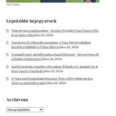
NEYMAR
Legutóbbi bejegyzések
Titánok Harca Salzburgban – Európa Trónjáért Csap Össze a PSG
és az Aston Villa
július 31, 2026
Tusványos 35: Ellenzéki szerepben, a Tisza Párt árnyékában
küzdött a túlélésért a Fidesz tábora
július 26, 2026
A szegedi zseni, aki felforgatta a hazai hiphopot – Szirmai Marcell,
a Pogány Induló sztori
július 24, 2026
Karibi hangulat a Napfény Városában: Érkezik a IV. Szegedi Gin &
Rum Gasztro Fesztivál!
július 23, 2026
A Tisza-parti szabadság himnusza: Ilyen a SZIN-életérzés és a
2026-os zenei felhozatal!
július 22, 2026
Archívum
Archívum