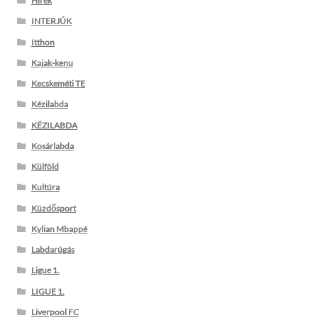
Hírek
INTERJÚK
Itthon
Kajak-kenu
Kecskeméti TE
Kézilabda
KÉZILABDA
Kosárlabda
Külföld
Kultúra
Küzdősport
Kylian Mbappé
Labdarúgás
Ligue 1.
LIGUE 1.
Liverpool FC