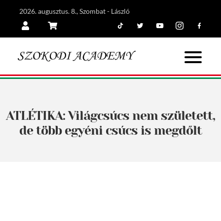
2026. augusztus. 8., Szombat - László
Tiktok
Twitter
Youtube
Instagram
Facebook
Belépés
Kosár
ATLÉTIKA: Világcsúcs nem született,
de több egyéni csúcs is megdőlt