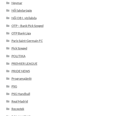
Neymar
Női labdarúgás
Női OB I. vízilabda
OTP – Bank Pick Szeged
OTP Bank Liga
Paris Saint-Germain FC
Pick Szeged
POLITIKA
PREMIER LEAGUE
PRIDE NEWS
Programajánló
PSG
PSG Handball
Real Madrid
Receptek