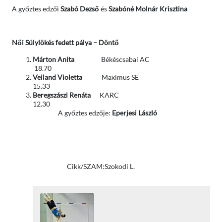
A győztes edzői
Szabó Dezső
és
Szabóné Molnár Krisztina
Női Súlylökés fedett pálya – Döntő
Márton Anita
Békéscsabai AC
18.70
Veiland Violetta
Maximus SE
15.33
Beregszászi Renáta
KARC
12.30
A győztes edzője:
Eperjesi László
Cikk/SZAM:Szokodi L.