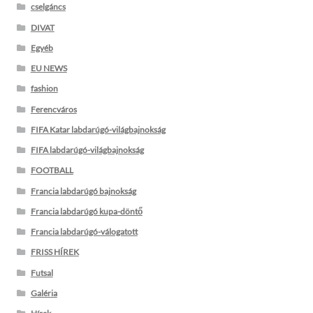
cselgáncs
DIVAT
Egyéb
EU NEWS
fashion
Ferencváros
FIFA Katar labdarúgó-világbajnokság
FIFA labdarúgó-világbajnokság
FOOTBALL
Francia labdarúgó bajnokság
Francia labdarúgó kupa-döntő
Francia labdarúgó-válogatott
FRISS HÍREK
Futsal
Galéria