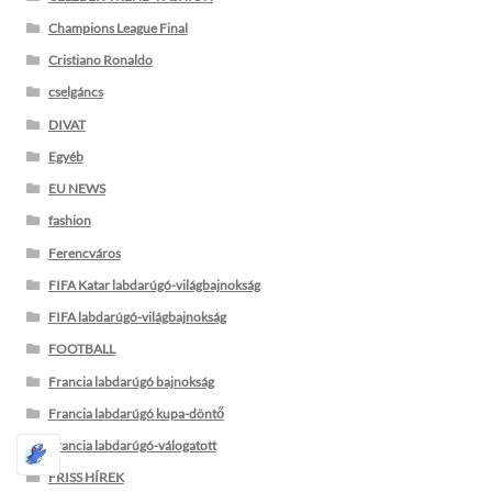
Champions League Final
Cristiano Ronaldo
cselgáncs
DIVAT
Egyéb
EU NEWS
fashion
Ferencváros
FIFA Katar labdarúgó-világbajnokság
FIFA labdarúgó-világbajnokság
FOOTBALL
Francia labdarúgó bajnokság
Francia labdarúgó kupa-döntő
Francia labdarúgó-válogatott
FRISS HÍREK