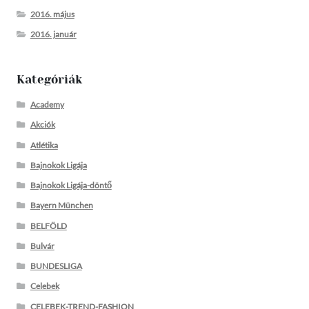
2016. május
2016. január
Kategóriák
Academy
Akciók
Atlétika
Bajnokok Ligája
Bajnokok Ligája-döntő
Bayern München
BELFÖLD
Bulvár
BUNDESLIGA
Celebek
CELEBEK-TREND-FASHION