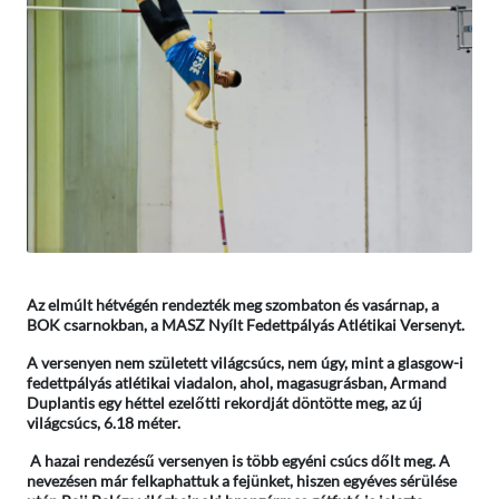
Az elmúlt hétvégén rendezték meg szombaton és vasárnap, a
BOK csarnokban, a MASZ Nyílt Fedettpályás Atlétikai Versenyt.
A versenyen nem született világcsúcs, nem úgy, mint a glasgow-i
fedettpályás atlétikai viadalon, ahol, magasugrásban, Armand
Duplantis egy héttel ezelőtti rekordját döntötte meg, az új
világcsúcs, 6.18 méter.
A hazai rendezésű versenyen is több egyéni csúcs dőlt meg. A
nevezésen már felkaphattuk a fejünket, hiszen egyéves sérülése