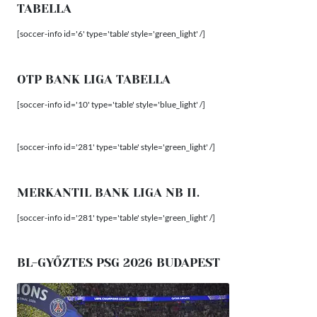
TABELLA
[soccer-info id='6' type='table' style='green_light' /]
OTP BANK LIGA TABELLA
[soccer-info id='10' type='table' style='blue_light' /]
[soccer-info id='281' type='table' style='green_light' /]
MERKANTIL BANK LIGA NB II.
[soccer-info id='281' type='table' style='green_light' /]
BL-GYŐZTES PSG 2026 BUDAPEST