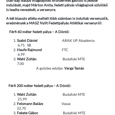
után Baji Balázs világbajnoki bronzérmes gátfutó is jelezte
indulását, majd Márton Anita, fedett pályás világbajnok súlylökő
is leadta nevezését, a versenyre.
A két klasszis atléta mellett több számban is indultak versenyzők,
eredmények a MASZ Nyílt Fedettpályás Atlétikai versenyről:
Férfi 60 méter fedett pálya – A Döntő
:
Szabó Dániel
ARAK UP Akadémia
6.75 SB
Haufe Rajmund
FTC
6.99
Wahl Zoltán
Budafoki MTE
7.00
A győztes edzője:
Varga Tamás
Férfi 200 méter fedett pálya – A Döntő:
Wahl Zoltán
Budafoki MTE
21.99
Felsmann Balázs
Vasas
22.70
Fekete Gábor
Budafoki MTE