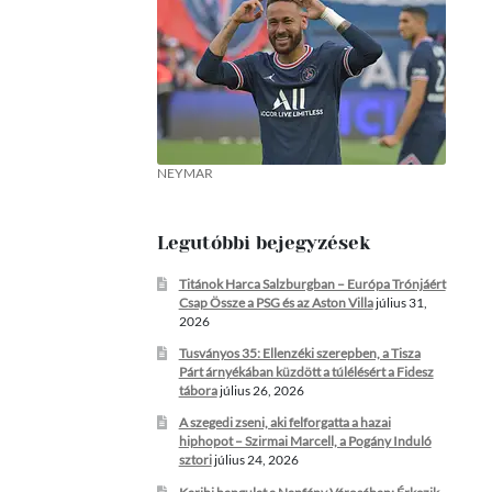
NEYMAR
Legutóbbi bejegyzések
Titánok Harca Salzburgban – Európa Trónjáért
Csap Össze a PSG és az Aston Villa
július 31,
2026
Tusványos 35: Ellenzéki szerepben, a Tisza
Párt árnyékában küzdött a túlélésért a Fidesz
tábora
július 26, 2026
A szegedi zseni, aki felforgatta a hazai
hiphopot – Szirmai Marcell, a Pogány Induló
sztori
július 24, 2026