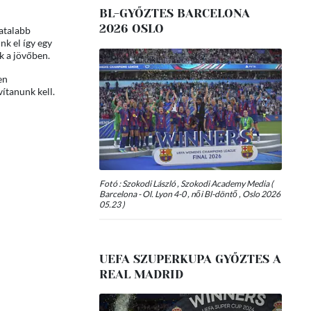
BL-GYŐZTES BARCELONA
2026 OSLO
iatalabb
nk el így egy
k a jövőben.
en
vítanunk kell.
Fotó : Szokodi László , Szokodi Academy Media (
Barcelona - Ol. Lyon 4-0 , női Bl-döntő , Oslo 2026
05.23 )
UEFA SZUPERKUPA GYŐZTES A
REAL MADRID