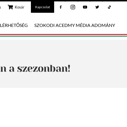
Facebook
Instagram
Youtube
Twitter
Tiktok
s
Kosár
Kapcsolat
ELÉRHETŐSÉG
SZOKODI ACEDMY MÉDIA ADOMÁNY
n a szezonban!