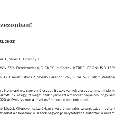
szezonban!
3, 28-23)
r T., Minár L., Pozsonyi L.
WN 27/6, Dzseletovics 6, DICKEY 14. Cserék: KERPEL-FRONIUS B. 15/9,
 Cserék: Takács 2, Mosely, Ferencz 12/6, Durázi 9/3, Tóth 2. Vezetőe
n a Körmend egy nagyon jó csapat. Büszke vagyok a csapatomra, mindenki
tartottunk, és együtt meg tudtuk nyerni ezt a meccset. Sajnálom, hogy ne
2020-as évet, így már a következő meccsre koncentrálunk.
rkőzést. Kilencven százalékban sikerült megvalósítanunk azt, amit elter
et adhat a csapatnak. A srácok nagyon jó helyzeteket alakítottak ki nekem