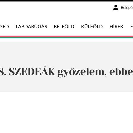
Belépé
EGED
LABDARÚGÁS
BELFÖLD
KÜLFÖLD
HÍREK
 8. SZEDEÁK győzelem, ebbe