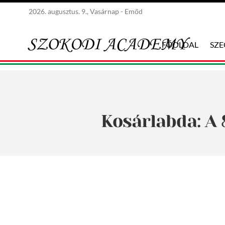
2026. augusztus. 9., Vasárnap - Emőd
FŐOLDAL
SZ
Kosárlabda: A