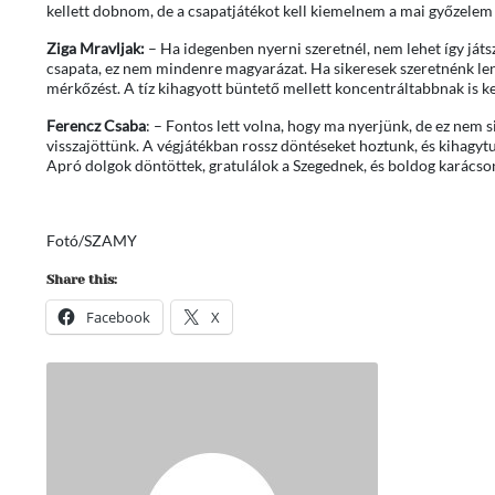
kellett dobnom, de a csapatjátékot kell kiemelnem a mai győzelem
Ziga Mravljak:
– Ha idegenben nyerni szeretnél, nem lehet így játsz
csapata, ez nem mindenre magyarázat. Ha sikeresek szeretnénk lenn
mérkőzést. A tíz kihagyott büntető mellett koncentráltabbnak is 
Ferencz Csaba
: – Fontos lett volna, hogy ma nyerjünk, de ez nem
visszajöttünk. A végjátékban rossz döntéseket hoztunk, és kihagytun
Apró dolgok döntöttek, gratulálok a Szegednek, és boldog karács
Fotó/SZAMY
Share this:
Facebook
X