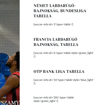
NÉMET LABDARÚGÓ-
BAJNOKSÁG, BUNDESLIGA
TABELLA
[soccer-info id='3' type='table' /]
FRANCIA LABDARÚGÓ
BAJNOKSÁG, TABELLA
[soccer-info id='6' type='table' style='green_light'
/]
OTP BANK LIGA TABELLA
[soccer-info id='10' type='table' style='blue_light'
/]
[soccer-info id='281' type='table'
style='green_light' /]